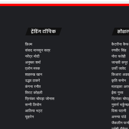
ट्रेंडिंग टॉपिक
सोशल
फ़िल्म
कैटरीना कैफ
संसद मानसून सत्र
रणवीर सिंह
नरेंद्र मोदी
नोरा फतेही
अनुष्का शर्मा
जान्हवी कपूर
एलोन मस्क
उर्फी जावेद
शाहरुख खान
किआरा अडव
उद्धव ठाकरे
कृति सनोन
कंगना रनौत
मलाइका अरर
विराट कोहली
ईशा गुप्ता
प्रियंका चोपड़ा जोनास
प्रियंका चोप
सन्नी लियोन
नुसर्त्त भर्कुच्छ
आलिया भट्ट
दिशा पटानी
यूक्रेन
अनन्या पांडे
जैकलीन फर्न
उर्वशी रौतेला