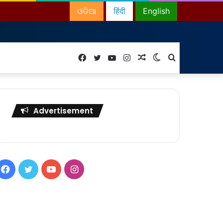
ଓଡିଆ
हिंदी
English
Facebook
Twitter
YouTube
Instagram
Random
Switch
Search
Article
skin
for
Advertisement
Facebook
Twitter
YouTube
Instagram