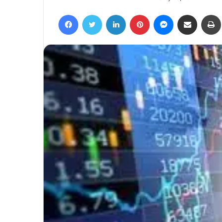
an
Facebook
Twitter
LinkedIn
Pinterest
Messenger
Share via Email
email