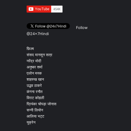
Follow
@24x7Hindi
फ़िल्म
संसद मानसून सत्र
नरेंद्र मोदी
अनुष्का शर्मा
एलोन मस्क
शाहरुख खान
उद्धव ठाकरे
कंगना रनौत
विराट कोहली
प्रियंका चोपड़ा जोनास
सन्नी लियोन
आलिया भट्ट
यूक्रेन