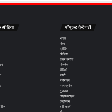
 मीडिया
पॉपुलर कैटेगरी
भारत
विश्व
ट्रेंडिंग
ओडिशा
उत्तर प्रदेश
ाणी
बिजनेस
वीडियो
ा
फोटो
मनोरंजन
ड़ा
मध्य प्रदेश
गुजरात
लाइफस्टाइल
एजुकेशन
ांडीज
बड़ी ख़बरें
खेल