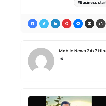
Business star
Facebook
Twitter
LinkedIn
Pinterest
Messenger
Share via Email
Mobile News 24x7 Hin
Website