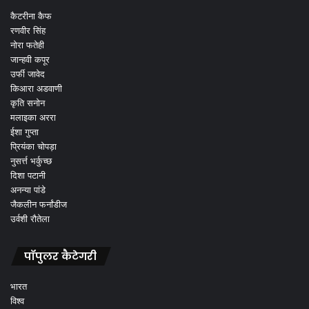
कैटरीना कैफ
रणवीर सिंह
नोरा फतेही
जान्हवी कपूर
उर्फी जावेद
किआरा अडवाणी
कृति सनोन
मलाइका अररा
ईशा गुप्ता
प्रियंका चोपड़ा
नुसर्त्त भर्कुच्छ
दिशा पटानी
अनन्या पांडे
जैकलीन फर्नांडीज
उर्वशी रौतेला
पॉपुलर कैटेगरी
भारत
विश्व