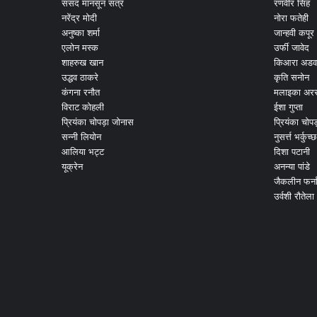
संसद मानसून सत्र
रणवीर सिंह
नरेंद्र मोदी
नोरा फतेही
अनुष्का शर्मा
जान्हवी कपूर
एलोन मस्क
उर्फी जावेद
शाहरुख खान
किआरा अडव
उद्धव ठाकरे
कृति सनोन
कंगना रनौत
मलाइका अरर
विराट कोहली
ईशा गुप्ता
प्रियंका चोपड़ा जोनास
प्रियंका चोप
सन्नी लियोन
नुसर्त्त भर्कुच्छ
आलिया भट्ट
दिशा पटानी
यूक्रेन
अनन्या पांडे
जैकलीन फर्न
उर्वशी रौतेला