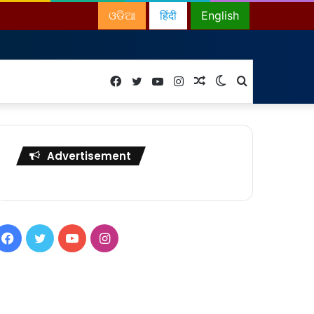
ଓଡିଆ
हिंदी
English
Facebook
Twitter
YouTube
Instagram
Random
Switch
Search
Article
skin
for
Advertisement
Facebook
Twitter
YouTube
Instagram