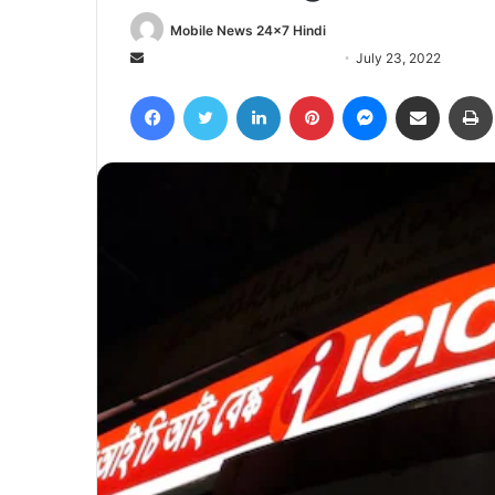
Mobile News 24x7 Hindi
Send
July 23, 2022
an
Facebook
Twitter
LinkedIn
Pinterest
Messenger
Share via Email
email