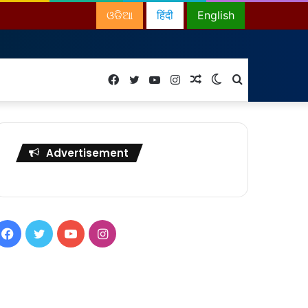
ଓଡିଆ
हिंदी
English
Facebook
Twitter
YouTube
Instagram
Random
Switch
Search
Article
skin
for
Advertisement
Facebook
Twitter
YouTube
Instagram