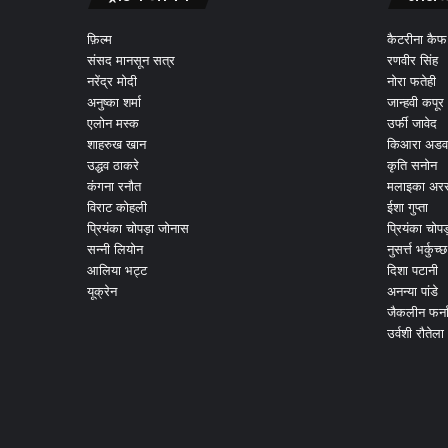
फ़िल्म
कैटरीना कैफ
संसद मानसून सत्र
रणवीर सिंह
नरेंद्र मोदी
नोरा फतेही
अनुष्का शर्मा
जान्हवी कपूर
एलोन मस्क
उर्फी जावेद
शाहरुख खान
किआरा अडव
उद्धव ठाकरे
कृति सनोन
कंगना रनौत
मलाइका अरर
विराट कोहली
ईशा गुप्ता
प्रियंका चोपड़ा जोनास
प्रियंका चोप
सन्नी लियोन
नुसर्त्त भर्कुच्छ
आलिया भट्ट
दिशा पटानी
यूक्रेन
अनन्या पांडे
जैकलीन फर्न
उर्वशी रौतेला