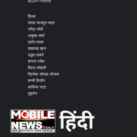
@24x7Hindi
फ़िल्म
संसद मानसून सत्र
नरेंद्र मोदी
अनुष्का शर्मा
एलोन मस्क
शाहरुख खान
उद्धव ठाकरे
कंगना रनौत
विराट कोहली
प्रियंका चोपड़ा जोनास
सन्नी लियोन
आलिया भट्ट
यूक्रेन