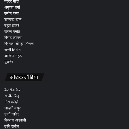
नरेंद्र मोदी
अनुष्का शर्मा
एलोन मस्क
शाहरुख खान
उद्धव ठाकरे
कंगना रनौत
विराट कोहली
प्रियंका चोपड़ा जोनास
सन्नी लियोन
आलिया भट्ट
यूक्रेन
सोशल मीडिया
कैटरीना कैफ
रणवीर सिंह
नोरा फतेही
जान्हवी कपूर
उर्फी जावेद
किआरा अडवाणी
कृति सनोन