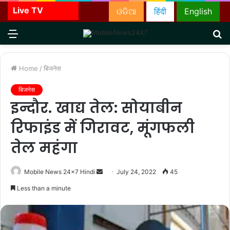
Live TV
ଓଡିଆ
हिंदी
English
Menu
S
fo
Home
/
बिजनेस
बिजनेस
इन्दौर. खाद्य तेल: सोयाबीन
रिफाइंड में गिरावट, मूंगफली
तेल महंगा
Send
Mobile News 24x7 Hindi
July 24, 2022
45
an
Less than a minute
email