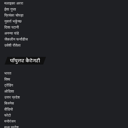
मलाइका अररा
ईशा गुप्ता
प्रियंका चोपड़ा
नुसर्त्त भर्कुच्छ
दिशा पटानी
अनन्या पांडे
जैकलीन फर्नांडीज
उर्वशी रौतेला
पॉपुलर कैटेगरी
भारत
विश्व
ट्रेंडिंग
ओडिशा
उत्तर प्रदेश
बिजनेस
वीडियो
फोटो
मनोरंजन
मध्य प्रदेश