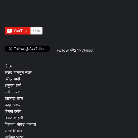
Follow @24x7Hindi
फ़िल्म
संसद मानसून सत्र
नरेंद्र मोदी
अनुष्का शर्मा
एलोन मस्क
शाहरुख खान
उद्धव ठाकरे
कंगना रनौत
विराट कोहली
प्रियंका चोपड़ा जोनास
सन्नी लियोन
आलिया भट्ट