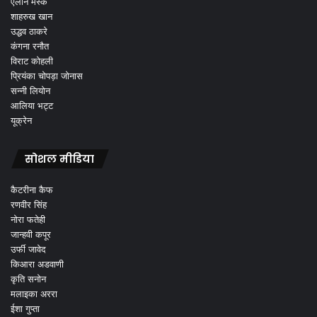
एलोन मस्क
शाहरुख खान
उद्धव ठाकरे
कंगना रनौत
विराट कोहली
प्रियंका चोपड़ा जोनास
सन्नी लियोन
आलिया भट्ट
यूक्रेन
सोशल मीडिया
कैटरीना कैफ
रणवीर सिंह
नोरा फतेही
जान्हवी कपूर
उर्फी जावेद
किआरा अडवाणी
कृति सनोन
मलाइका अररा
ईशा गुप्ता