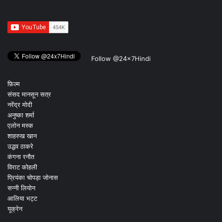
Follow @24x7Hindi
फ़िल्म
संसद मानसून सत्र
नरेंद्र मोदी
अनुष्का शर्मा
एलोन मस्क
शाहरुख खान
उद्धव ठाकरे
कंगना रनौत
विराट कोहली
प्रियंका चोपड़ा जोनास
सन्नी लियोन
आलिया भट्ट
यूक्रेन