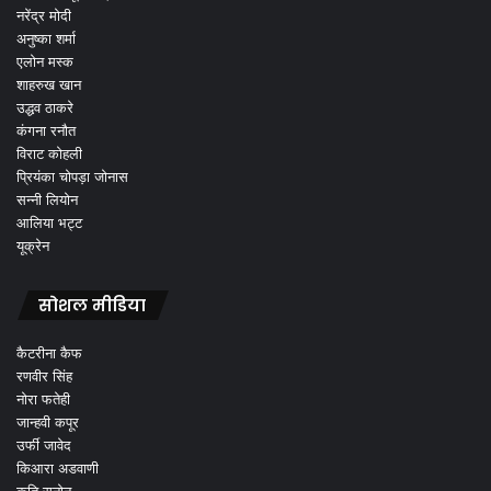
नरेंद्र मोदी
अनुष्का शर्मा
एलोन मस्क
शाहरुख खान
उद्धव ठाकरे
कंगना रनौत
विराट कोहली
प्रियंका चोपड़ा जोनास
सन्नी लियोन
आलिया भट्ट
यूक्रेन
सोशल मीडिया
कैटरीना कैफ
रणवीर सिंह
नोरा फतेही
जान्हवी कपूर
उर्फी जावेद
किआरा अडवाणी
कृति सनोन