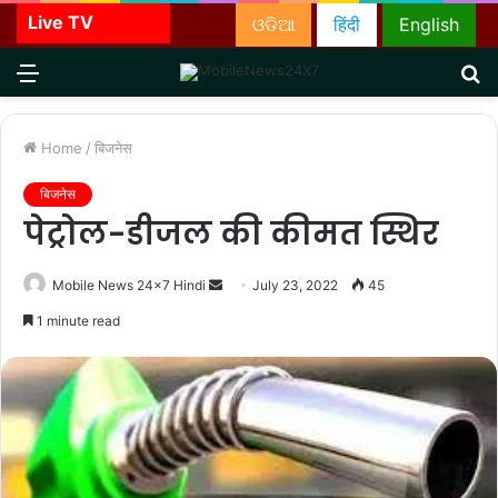
Live TV
ଓଡିଆ
हिंदी
English
Menu
S
fo
Home
/
बिजनेस
बिजनेस
पेट्रोल-डीजल की कीमत स्थिर
Send
Mobile News 24x7 Hindi
July 23, 2022
45
an
1 minute read
email