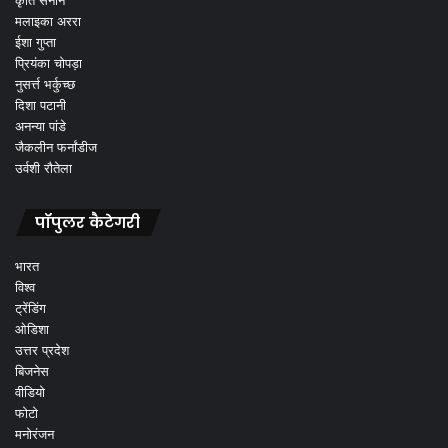
मलाइका अररा
ईशा गुप्ता
प्रियंका चोपड़ा
नुसर्त्त भर्कुच्छ
दिशा पटानी
अनन्या पांडे
जैकलीन फर्नांडीज
उर्वशी रौतेला
पॉपुलर कैटेगरी
भारत
विश्व
ट्रेंडिंग
ओडिशा
उत्तर प्रदेश
बिजनेस
वीडियो
फोटो
मनोरंजन