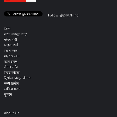
Follow @24x7Hindi
फ़िल्म
संसद मानसून सत्र
नरेंद्र मोदी
अनुष्का शर्मा
एलोन मस्क
शाहरुख खान
उद्धव ठाकरे
कंगना रनौत
विराट कोहली
प्रियंका चोपड़ा जोनास
सन्नी लियोन
आलिया भट्ट
यूक्रेन
About Us