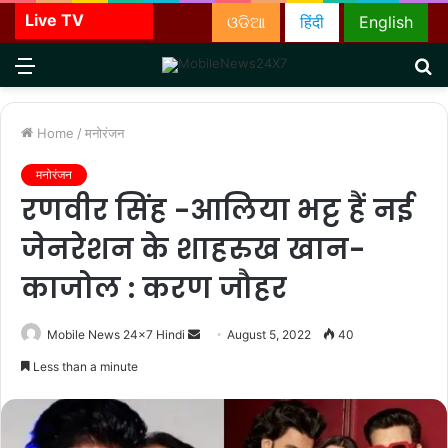
Live TV
ଓଡିଆ
हिंदी
English
Menu
S
fo
Home
/
मनोरंजन
मनोरंजन
रणवीर सिंह -आलिया भट्ट हैं नई
जेनरेशन के शाहरुख खान-
काजोल : करण जौहर
Send
Mobile News 24x7 Hindi
August 5, 2022
40
an
Less than a minute
email