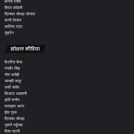
कंगना रनौत
विराट कोहली
प्रियंका चोपड़ा जोनास
सन्नी लियोन
आलिया भट्ट
यूक्रेन
सोशल मीडिया
कैटरीना कैफ
रणवीर सिंह
नोरा फतेही
जान्हवी कपूर
उर्फी जावेद
किआरा अडवाणी
कृति सनोन
मलाइका अररा
ईशा गुप्ता
प्रियंका चोपड़ा
नुसर्त्त भर्कुच्छ
दिशा पटानी