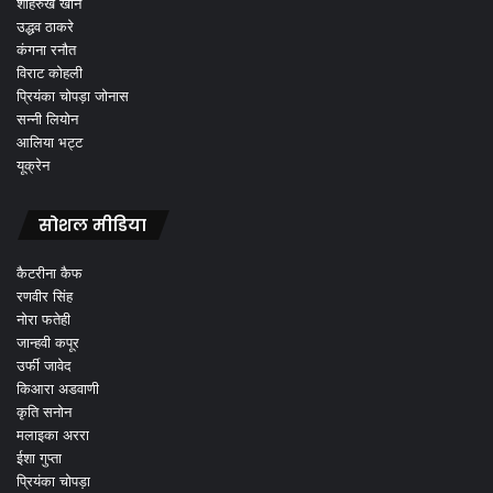
शाहरुख खान
उद्धव ठाकरे
कंगना रनौत
विराट कोहली
प्रियंका चोपड़ा जोनास
सन्नी लियोन
आलिया भट्ट
यूक्रेन
सोशल मीडिया
कैटरीना कैफ
रणवीर सिंह
नोरा फतेही
जान्हवी कपूर
उर्फी जावेद
किआरा अडवाणी
कृति सनोन
मलाइका अररा
ईशा गुप्ता
प्रियंका चोपड़ा