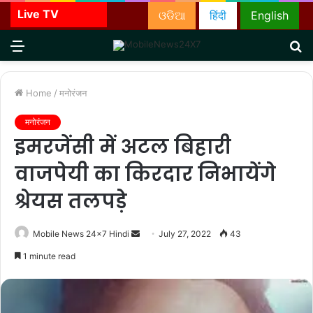
Live TV
ଓଡିଆ
हिंदी
English
Menu
S
fo
Home
/
मनोरंजन
मनोरंजन
इमरजेंसी में अटल बिहारी
वाजपेयी का किरदार निभायेंगे
श्रेयस तलपड़े
Send
Mobile News 24x7 Hindi
July 27, 2022
43
an
1 minute read
email