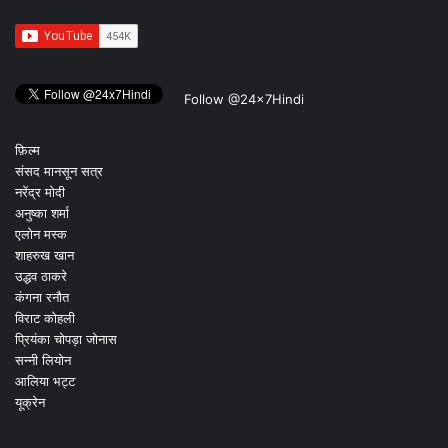
Follow @24x7Hindi
फ़िल्म
संसद मानसून सत्र
नरेंद्र मोदी
अनुष्का शर्मा
एलोन मस्क
शाहरुख खान
उद्धव ठाकरे
कंगना रनौत
विराट कोहली
प्रियंका चोपड़ा जोनास
सन्नी लियोन
आलिया भट्ट
यूक्रेन