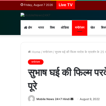
Live TV
Friday, August 7 2026
होम
भारत
विश्व
ओडिशा
मनोरंजन
खेल
बिज
Home
/
मनोरंजन
/
सुभाष घई की फिल्म परदेस के प्रदर्शन के 25 स
मनोरंजन
सुभाष घई की फिल्म परद
पूरे
Send
Mobile News 24x7 Hindi
August 9, 2022
an