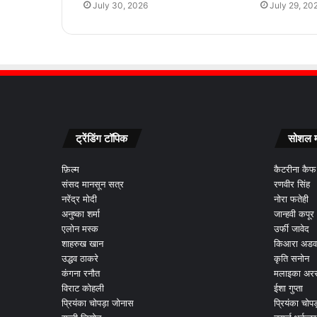
July 30, 2026
July 29, 20
ट्रेंडिंग टॉपिक
सोशल म
फ़िल्म
कैटरीना कैफ
संसद मानसून सत्र
रणवीर सिंह
नरेंद्र मोदी
नोरा फतेही
अनुष्का शर्मा
जान्हवी कपूर
एलोन मस्क
उर्फी जावेद
शाहरुख खान
किआरा अडव
उद्धव ठाकरे
कृति सनोन
कंगना रनौत
मलाइका अरर
विराट कोहली
ईशा गुप्ता
प्रियंका चोपड़ा जोनास
प्रियंका चोप