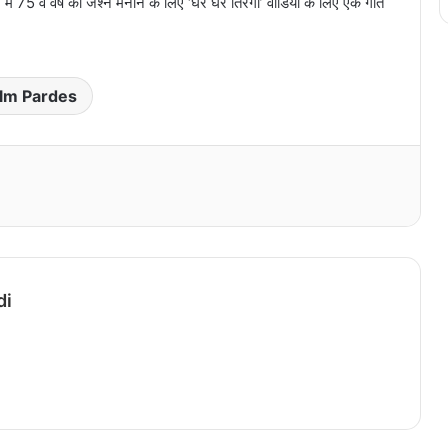
75 वें वर्ष का जश्न मनाने के लिए ‘घर घर तिरंगा’ वीडियो के लिए एक गीत
ilm Pardes
Print
di