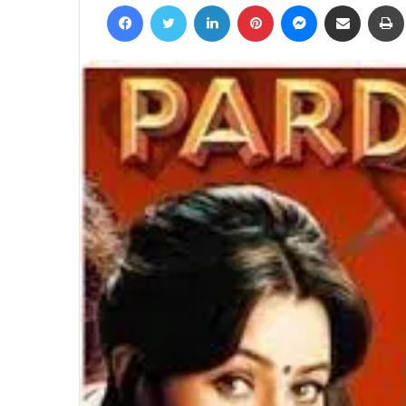
Facebook
Twitter
LinkedIn
Pinterest
Messenger
Share via Email
email