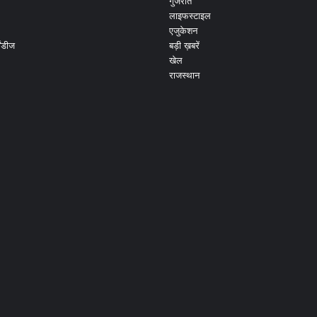
गुजरात
लाइफस्टाइल
एजुकेशन
ांडीज
बड़ी ख़बरें
खेल
राजस्थान