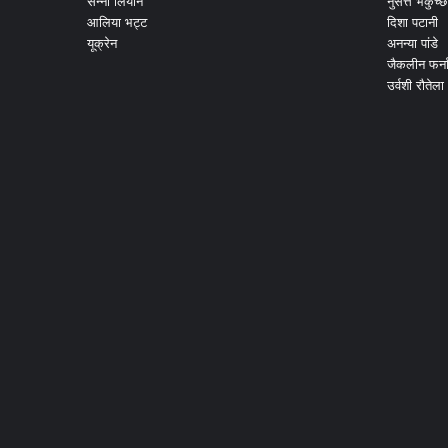
सन्नी लियोन
नुसर्त्त भर्कुच्छ
आलिया भट्ट
दिशा पटानी
यूक्रेन
अनन्या पांडे
जैकलीन फर्न
उर्वशी रौतेला