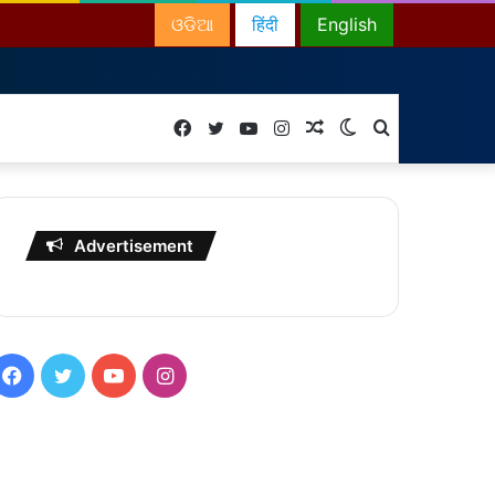
ଓଡିଆ
हिंदी
English
Facebook
Twitter
YouTube
Instagram
Random
Switch
Search
Article
skin
for
Advertisement
Facebook
Twitter
YouTube
Instagram