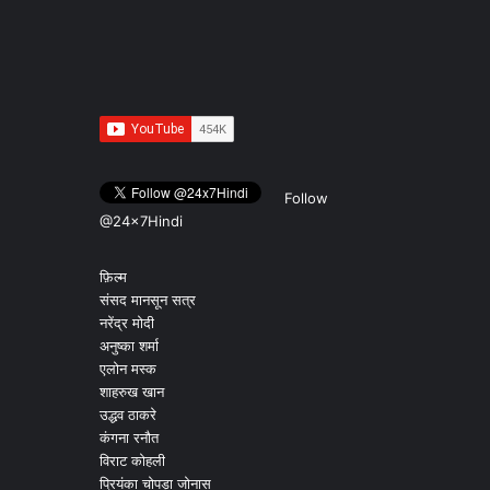
Follow
@24x7Hindi
फ़िल्म
संसद मानसून सत्र
नरेंद्र मोदी
अनुष्का शर्मा
एलोन मस्क
शाहरुख खान
उद्धव ठाकरे
कंगना रनौत
विराट कोहली
प्रियंका चोपड़ा जोनास