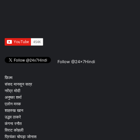
Follow @24x7Hindi
फ़िल्म
संसद मानसून सत्र
नरेंद्र मोदी
अनुष्का शर्मा
एलोन मस्क
शाहरुख खान
उद्धव ठाकरे
कंगना रनौत
विराट कोहली
प्रियंका चोपड़ा जोनास