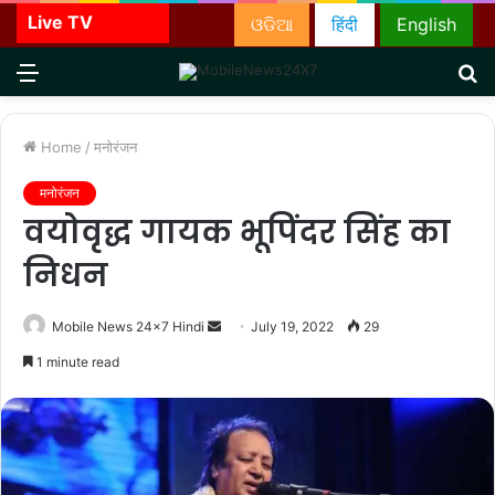
Live TV
ଓଡିଆ
हिंदी
English
Menu
S
fo
Home
/
मनोरंजन
मनोरंजन
वयोवृद्ध गायक भूपिंदर सिंह का
निधन
Send
Mobile News 24x7 Hindi
July 19, 2022
29
an
1 minute read
email