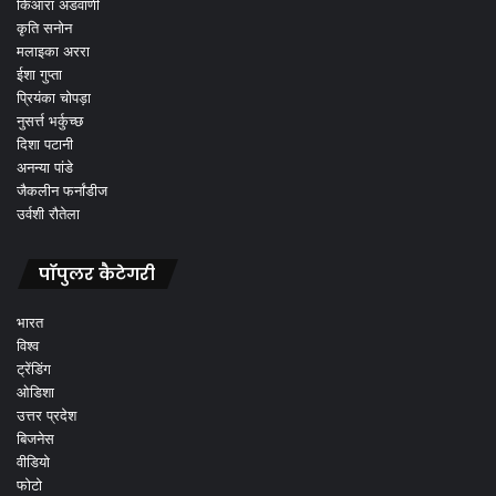
किआरा अडवाणी
कृति सनोन
मलाइका अररा
ईशा गुप्ता
प्रियंका चोपड़ा
नुसर्त्त भर्कुच्छ
दिशा पटानी
अनन्या पांडे
जैकलीन फर्नांडीज
उर्वशी रौतेला
पॉपुलर कैटेगरी
भारत
विश्व
ट्रेंडिंग
ओडिशा
उत्तर प्रदेश
बिजनेस
वीडियो
फोटो