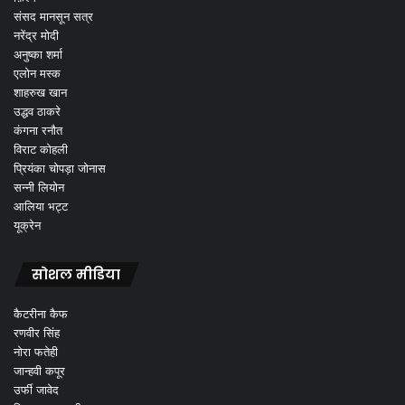
संसद मानसून सत्र
नरेंद्र मोदी
अनुष्का शर्मा
एलोन मस्क
शाहरुख खान
उद्धव ठाकरे
कंगना रनौत
विराट कोहली
प्रियंका चोपड़ा जोनास
सन्नी लियोन
आलिया भट्ट
यूक्रेन
सोशल मीडिया
कैटरीना कैफ
रणवीर सिंह
नोरा फतेही
जान्हवी कपूर
उर्फी जावेद