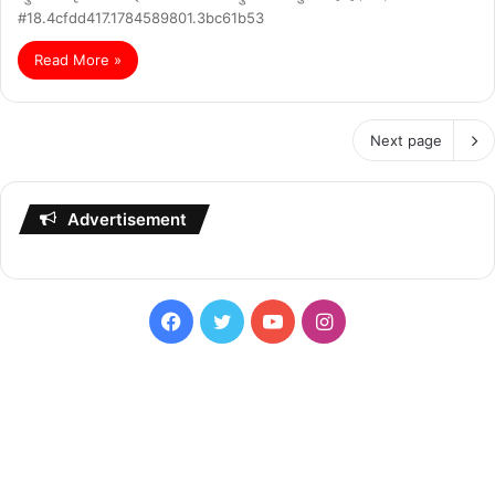
#18.4cfdd417.1784589801.3bc61b53
Read More »
Next page
Advertisement
Facebook
Twitter
YouTube
Instagram