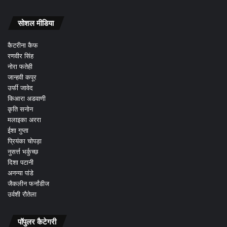
सोशल मीडिया
कैटरीना कैफ
रणवीर सिंह
नोरा फतेही
जान्हवी कपूर
उर्फी जावेद
किआरा अडवाणी
कृति सनोन
मलाइका अररा
ईशा गुप्ता
प्रियंका चोपड़ा
नुसर्त्त भर्कुच्छ
दिशा पटानी
अनन्या पांडे
जैकलीन फर्नांडीज
उर्वशी रौतेला
पॉपुलर कैटेगरी