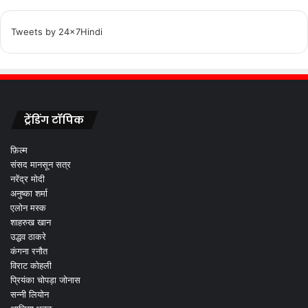
Tweets by 24x7Hindi
ट्रेंडिंग टॉपिक
फ़िल्म
संसद मानसून सत्र
नरेंद्र मोदी
अनुष्का शर्मा
एलोन मस्क
शाहरुख खान
उद्धव ठाकरे
कंगना रनौत
विराट कोहली
प्रियंका चोपड़ा जोनास
सन्नी लियोन