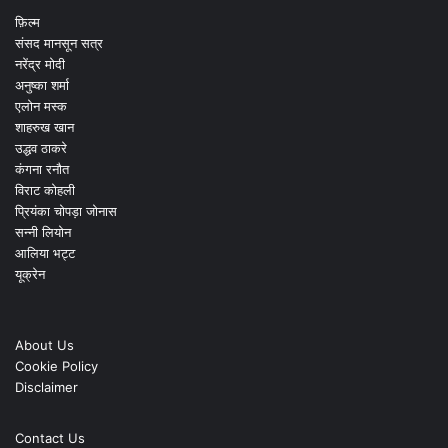
फ़िल्म
संसद मानसून सत्र
नरेंद्र मोदी
अनुष्का शर्मा
एलोन मस्क
शाहरुख खान
उद्धव ठाकरे
कंगना रनौत
विराट कोहली
प्रियंका चोपड़ा जोनास
सन्नी लियोन
आलिया भट्ट
यूक्रेन
About Us
Cookie Policy
Disclaimer
Contact Us