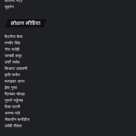
आलिया भट्ट
यूक्रेन
सोशल मीडिया
कैटरीना कैफ
रणवीर सिंह
नोरा फतेही
जान्हवी कपूर
उर्फी जावेद
किआरा अडवाणी
कृति सनोन
मलाइका अररा
ईशा गुप्ता
प्रियंका चोपड़ा
नुसर्त्त भर्कुच्छ
दिशा पटानी
अनन्या पांडे
जैकलीन फर्नांडीज
उर्वशी रौतेला