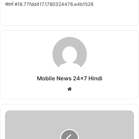
संदर्भ #18.77fdd417.1780324478.e4b1526
Mobile News 24x7 Hindi
Website