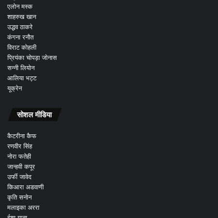
एलोन मस्क
शाहरुख खान
उद्धव ठाकरे
कंगना रनौत
विराट कोहली
प्रियंका चोपड़ा जोनास
सन्नी लियोन
आलिया भट्ट
यूक्रेन
सोशल मीडिया
कैटरीना कैफ
रणवीर सिंह
नोरा फतेही
जान्हवी कपूर
उर्फी जावेद
किआरा अडवाणी
कृति सनोन
मलाइका अररा
ईशा गुप्ता