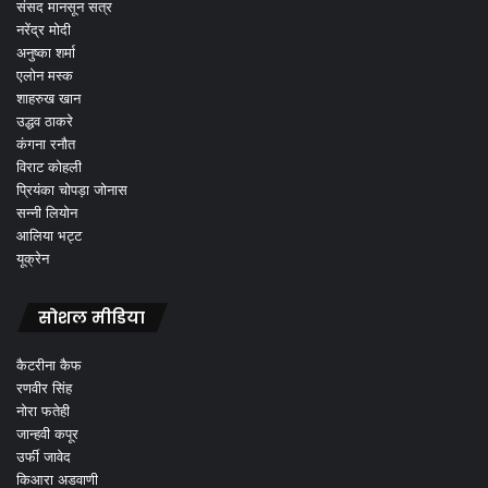
संसद मानसून सत्र
नरेंद्र मोदी
अनुष्का शर्मा
एलोन मस्क
शाहरुख खान
उद्धव ठाकरे
कंगना रनौत
विराट कोहली
प्रियंका चोपड़ा जोनास
सन्नी लियोन
आलिया भट्ट
यूक्रेन
सोशल मीडिया
कैटरीना कैफ
रणवीर सिंह
नोरा फतेही
जान्हवी कपूर
उर्फी जावेद
किआरा अडवाणी