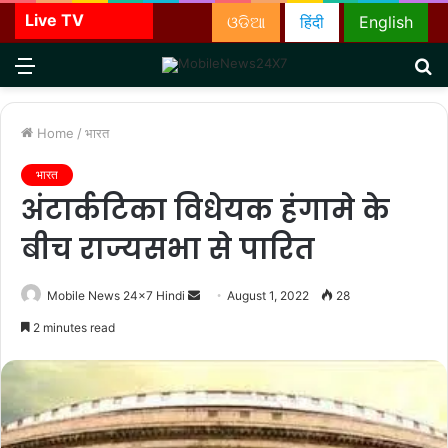
Live TV
ଓଡିଆ
हिंदी
English
Menu
S
fo
Home
/
भारत
भारत
अंटार्कटिका विधेयक हंगामे के
बीच राज्यसभा से पारित
Send
Mobile News 24x7 Hindi
August 1, 2022
28
an
2 minutes read
email