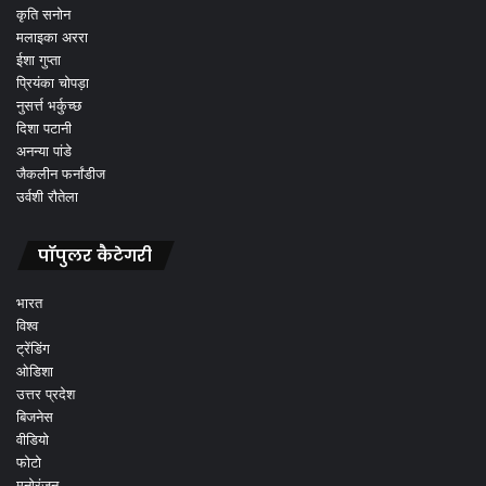
कृति सनोन
मलाइका अररा
ईशा गुप्ता
प्रियंका चोपड़ा
नुसर्त्त भर्कुच्छ
दिशा पटानी
अनन्या पांडे
जैकलीन फर्नांडीज
उर्वशी रौतेला
पॉपुलर कैटेगरी
भारत
विश्व
ट्रेंडिंग
ओडिशा
उत्तर प्रदेश
बिजनेस
वीडियो
फोटो
मनोरंजन