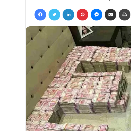
an
Facebook
Twitter
LinkedIn
Pinterest
Messenger
Share via Email
email