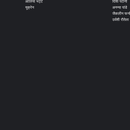
आलिया भट्ट
दिशा पटानी
यूक्रेन
अनन्या पांडे
जैकलीन फर्न
उर्वशी रौतेला