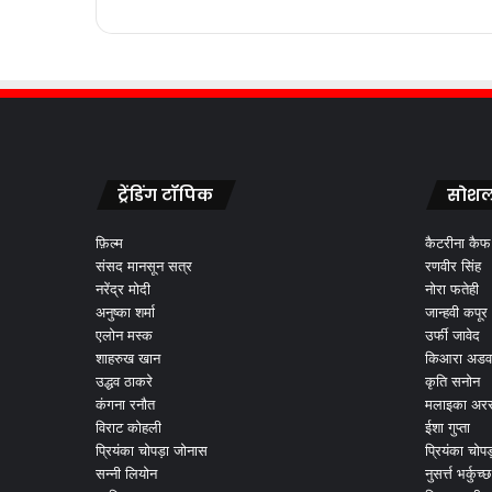
ट्रेंडिंग टॉपिक
सोशल
फ़िल्म
कैटरीना कैफ
संसद मानसून सत्र
रणवीर सिंह
नरेंद्र मोदी
नोरा फतेही
अनुष्का शर्मा
जान्हवी कपूर
एलोन मस्क
उर्फी जावेद
शाहरुख खान
किआरा अडव
उद्धव ठाकरे
कृति सनोन
कंगना रनौत
मलाइका अरर
विराट कोहली
ईशा गुप्ता
प्रियंका चोपड़ा जोनास
प्रियंका चोप
सन्नी लियोन
नुसर्त्त भर्कुच्छ