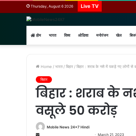
Live TV
Thursday, August 6 2026
होम
भारत
विश्व
ओडिशा
मनोरंजन
खेल
बिज
Home
/
भारत
/
बिहार
/
बिहार : शराब के नशे में पकड़े गए लोगों से
बिहार
बिहार : शराब के नशे
वसूले 50 करोड़
Mobile News 24x7 Hindi
Send
March 21, 2023