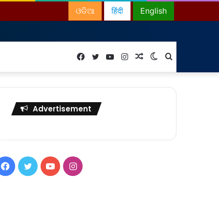
ଓଡିଆ
हिंदी
English
Facebook
Twitter
YouTube
Instagram
Random
Switch
Search
Article
skin
for
Advertisement
Facebook
Twitter
YouTube
Instagram