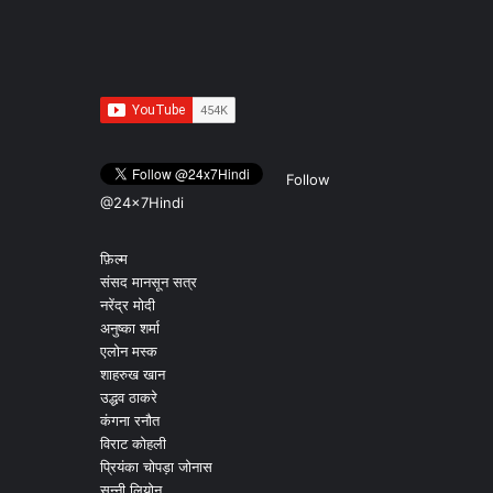
Follow
@24x7Hindi
फ़िल्म
संसद मानसून सत्र
नरेंद्र मोदी
अनुष्का शर्मा
एलोन मस्क
शाहरुख खान
उद्धव ठाकरे
कंगना रनौत
विराट कोहली
प्रियंका चोपड़ा जोनास
सन्नी लियोन