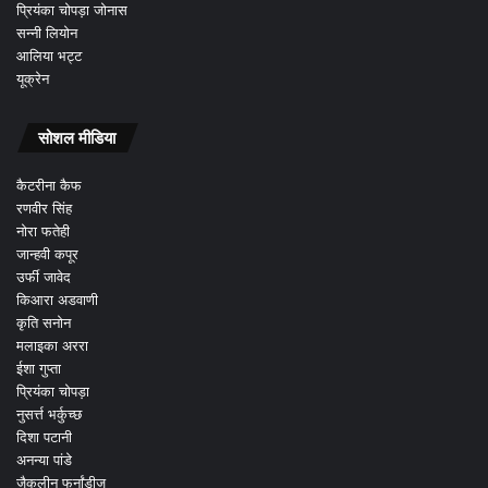
प्रियंका चोपड़ा जोनास
सन्नी लियोन
आलिया भट्ट
यूक्रेन
सोशल मीडिया
कैटरीना कैफ
रणवीर सिंह
नोरा फतेही
जान्हवी कपूर
उर्फी जावेद
किआरा अडवाणी
कृति सनोन
मलाइका अररा
ईशा गुप्ता
प्रियंका चोपड़ा
नुसर्त्त भर्कुच्छ
दिशा पटानी
अनन्या पांडे
जैकलीन फर्नांडीज