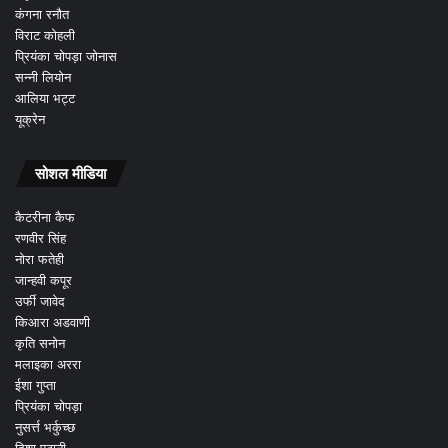
कंगना रनौत
विराट कोहली
प्रियंका चोपड़ा जोनास
सन्नी लियोन
आलिया भट्ट
यूक्रेन
सोशल मीडिया
कैटरीना कैफ
रणवीर सिंह
नोरा फतेही
जान्हवी कपूर
उर्फी जावेद
किआरा अडवाणी
कृति सनोन
मलाइका अररा
ईशा गुप्ता
प्रियंका चोपड़ा
नुसर्त्त भर्कुच्छ