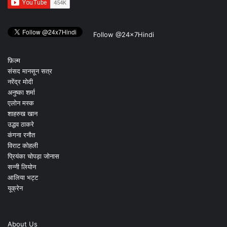
Follow @24x7Hindi
फ़िल्म
संसद मानसून सत्र
नरेंद्र मोदी
अनुष्का शर्मा
एलोन मस्क
शाहरुख खान
उद्धव ठाकरे
कंगना रनौत
विराट कोहली
प्रियंका चोपड़ा जोनास
सन्नी लियोन
आलिया भट्ट
यूक्रेन
About Us