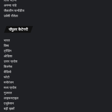
दिशा पटानी
अनन्या पांडे
जैकलीन फर्नांडीज
उर्वशी रौतेला
पॉपुलर कैटेगरी
भारत
विश्व
ट्रेंडिंग
ओडिशा
उत्तर प्रदेश
बिजनेस
वीडियो
फोटो
मनोरंजन
मध्य प्रदेश
गुजरात
लाइफस्टाइल
एजुकेशन
बड़ी ख़बरें