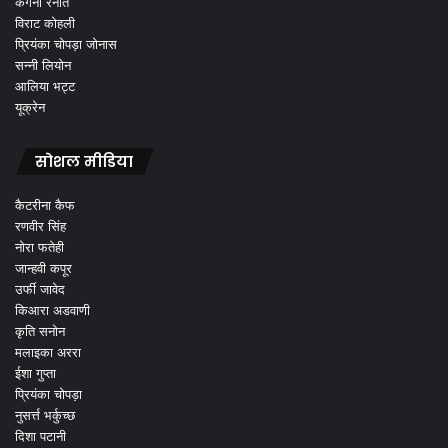
कंगना रनौत
विराट कोहली
प्रियंका चोपड़ा जोनास
सन्नी लियोन
आलिया भट्ट
यूक्रेन
सोशल मीडिया
कैटरीना कैफ
रणवीर सिंह
नोरा फतेही
जान्हवी कपूर
उर्फी जावेद
किआरा अडवाणी
कृति सनोन
मलाइका अररा
ईशा गुप्ता
प्रियंका चोपड़ा
नुसर्त्त भर्कुच्छ
दिशा पटानी