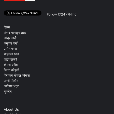
Follow @24x7Hindi
फ़िल्म
संसद मानसून सत्र
नरेंद्र मोदी
अनुष्का शर्मा
एलोन मस्क
शाहरुख खान
उद्धव ठाकरे
कंगना रनौत
विराट कोहली
प्रियंका चोपड़ा जोनास
सन्नी लियोन
आलिया भट्ट
यूक्रेन
About Us