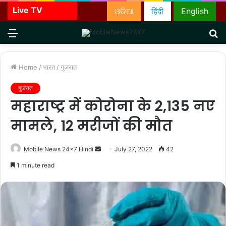
Live TV
ଓଡିଆ
हिंदी
English
Menu
S
fo
Home
/
भारत
/
गुजरात
गुजरात
महाराष्ट्र में कोरोना के 2,135 नए
मामले, 12 मरीजों की मौत
Send
Mobile News 24x7 Hindi
July 27, 2022
42
an
1 minute read
email