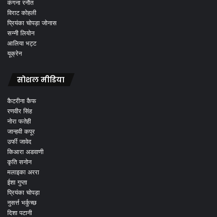
कंगना रनौत
विराट कोहली
प्रियंका चोपड़ा जोनास
सन्नी लियोन
आलिया भट्ट
यूक्रेन
सोशल मीडिया
कैटरीना कैफ
रणवीर सिंह
नोरा फतेही
जान्हवी कपूर
उर्फी जावेद
किआरा अडवाणी
कृति सनोन
मलाइका अररा
ईशा गुप्ता
प्रियंका चोपड़ा
नुसर्त्त भर्कुच्छ
दिशा पटानी