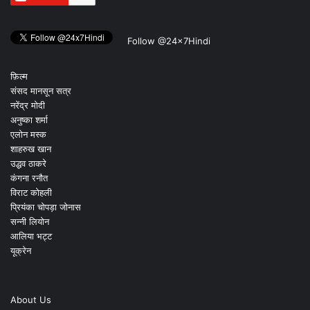
Follow @24x7Hindi
फ़िल्म
संसद मानसून सत्र
नरेंद्र मोदी
अनुष्का शर्मा
एलोन मस्क
शाहरुख खान
उद्धव ठाकरे
कंगना रनौत
विराट कोहली
प्रियंका चोपड़ा जोनास
सन्नी लियोन
आलिया भट्ट
यूक्रेन
About Us