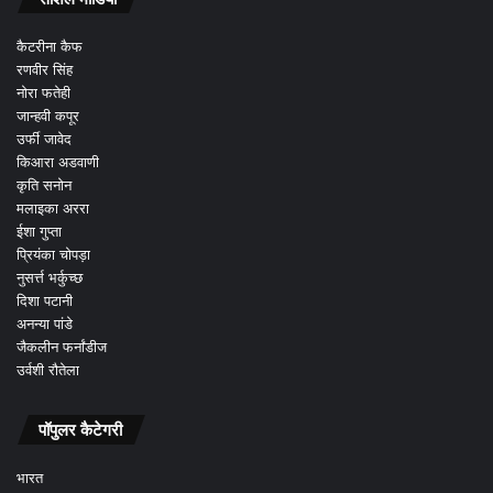
कैटरीना कैफ
रणवीर सिंह
नोरा फतेही
जान्हवी कपूर
उर्फी जावेद
किआरा अडवाणी
कृति सनोन
मलाइका अररा
ईशा गुप्ता
प्रियंका चोपड़ा
नुसर्त्त भर्कुच्छ
दिशा पटानी
अनन्या पांडे
जैकलीन फर्नांडीज
उर्वशी रौतेला
पॉपुलर कैटेगरी
भारत