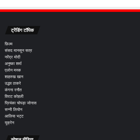
ट्रेंडिंग टॉपिक
फ़िल्म
संसद मानसून सत्र
नरेंद्र मोदी
अनुष्का शर्मा
एलोन मस्क
शाहरुख खान
उद्धव ठाकरे
कंगना रनौत
विराट कोहली
प्रियंका चोपड़ा जोनास
सन्नी लियोन
आलिया भट्ट
यूक्रेन
सोशल मीडिया