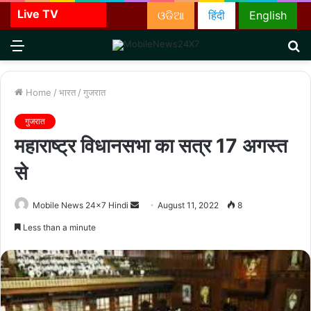
Live TV
ଓଡିଆ
हिंदी
English
Menu
S
fo
Home
/
भारत
/
गुजरात
गुजरात
महाराष्ट्र विधानसभा का सत्र 17 अगस्त
से
Send
Mobile News 24x7 Hindi
August 11, 2022
8
an
Less than a minute
email