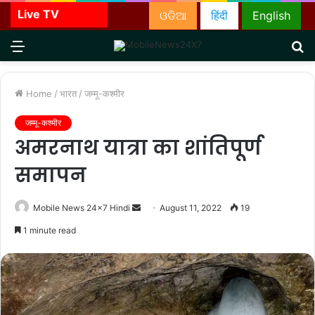
Live TV
ଓଡିଆ
हिंदी
English
Menu
S
fo
Home
/
भारत
/
जम्मू-कश्मीर
जम्मू-कश्मीर
अमरनाथ यात्रा का शांतिपूर्ण
समापन
Send
Mobile News 24x7 Hindi
August 11, 2022
19
an
1 minute read
email