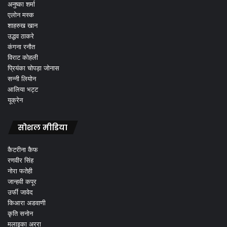
अनुष्का शर्मा
एलोन मस्क
शाहरुख खान
उद्धव ठाकरे
कंगना रनौत
विराट कोहली
प्रियंका चोपड़ा जोनास
सन्नी लियोन
आलिया भट्ट
यूक्रेन
सोशल मीडिया
कैटरीना कैफ
रणवीर सिंह
नोरा फतेही
जान्हवी कपूर
उर्फी जावेद
किआरा अडवाणी
कृति सनोन
मलाइका अररा