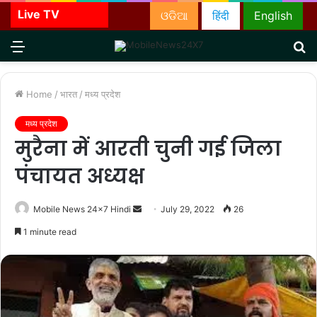
Live TV
ଓଡିଆ
हिंदी
English
Menu
S
fo
Home
/
भारत
/
मध्य प्रदेश
मध्य प्रदेश
मुरैना में आरती चुनी गई जिला
पंचायत अध्यक्ष
Send
Mobile News 24x7 Hindi
July 29, 2022
26
an
1 minute read
email