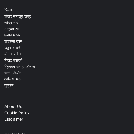
फ़िल्म
संसद मानसून सत्र
नरेंद्र मोदी
अनुष्का शर्मा
एलोन मस्क
शाहरुख खान
उद्धव ठाकरे
कंगना रनौत
विराट कोहली
प्रियंका चोपड़ा जोनास
सन्नी लियोन
आलिया भट्ट
यूक्रेन
About Us
Cookie Policy
Disclaimer