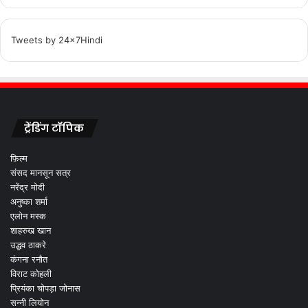
Tweets by 24x7Hindi
ट्रेंडिंग टॉपिक
फ़िल्म
संसद मानसून सत्र
नरेंद्र मोदी
अनुष्का शर्मा
एलोन मस्क
शाहरुख खान
उद्धव ठाकरे
कंगना रनौत
विराट कोहली
प्रियंका चोपड़ा जोनास
सन्नी लियोन