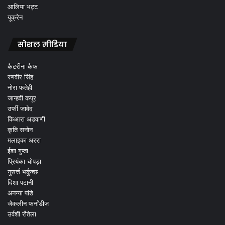
आलिया भट्ट
यूक्रेन
सोशल मीडिया
कैटरीना कैफ
रणवीर सिंह
नोरा फतेही
जान्हवी कपूर
उर्फी जावेद
किआरा अडवाणी
कृति सनोन
मलाइका अररा
ईशा गुप्ता
प्रियंका चोपड़ा
नुसर्त्त भर्कुच्छ
दिशा पटानी
अनन्या पांडे
जैकलीन फर्नांडीज
उर्वशी रौतेला