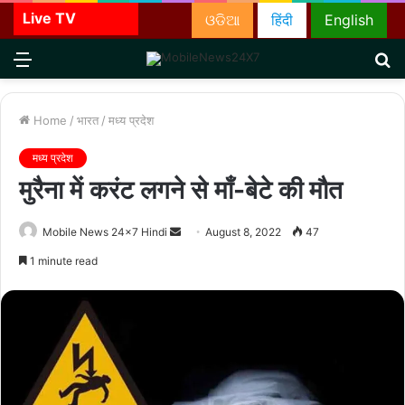
Live TV
ଓଡିଆ
हिंदी
English
Menu
S
fo
Home
/
भारत
/
मध्य प्रदेश
मध्य प्रदेश
मुरैना में करंट लगने से माँ-बेटे की मौत
Send
Mobile News 24x7 Hindi
August 8, 2022
47
an
1 minute read
email