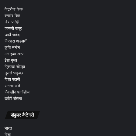
कैटरीना कैफ
रणवीर सिंह
नोरा फतेही
जान्हवी कपूर
उर्फी जावेद
किआरा अडवाणी
कृति सनोन
मलाइका अररा
ईशा गुप्ता
प्रियंका चोपड़ा
नुसर्त्त भर्कुच्छ
दिशा पटानी
अनन्या पांडे
जैकलीन फर्नांडीज
उर्वशी रौतेला
पॉपुलर कैटेगरी
भारत
विश्व