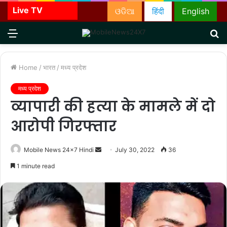
Live TV
ଓଡିଆ
हिंदी
English
Menu
S
fo
Home
/
भारत
/
मध्य प्रदेश
मध्य प्रदेश
व्यापारी की हत्या के मामले में दो
आरोपी गिरफ्तार
Send
Mobile News 24x7 Hindi
July 30, 2022
36
an
1 minute read
email