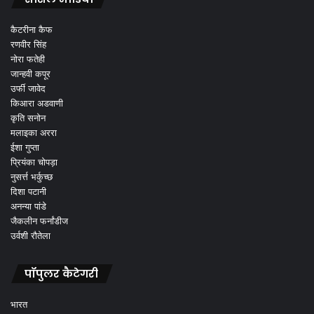
कैटरीना कैफ
रणवीर सिंह
नोरा फतेही
जान्हवी कपूर
उर्फी जावेद
किआरा अडवाणी
कृति सनोन
मलाइका अररा
ईशा गुप्ता
प्रियंका चोपड़ा
नुसर्त्त भर्कुच्छ
दिशा पटानी
अनन्या पांडे
जैकलीन फर्नांडीज
उर्वशी रौतेला
पॉपुलर कैटेगरी
भारत