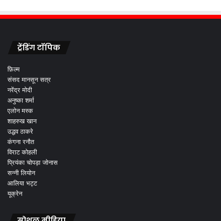
ट्रेंडिंग टॉपिक
फ़िल्म
संसद मानसून सत्र
नरेंद्र मोदी
अनुष्का शर्मा
एलोन मस्क
शाहरुख खान
उद्धव ठाकरे
कंगना रनौत
विराट कोहली
प्रियंका चोपड़ा जोनास
सन्नी लियोन
आलिया भट्ट
यूक्रेन
सोशल मीडिया