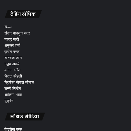
ट्रेंडिंग टॉपिक
फ़िल्म
संसद मानसून सत्र
नरेंद्र मोदी
अनुष्का शर्मा
एलोन मस्क
शाहरुख खान
उद्धव ठाकरे
कंगना रनौत
विराट कोहली
प्रियंका चोपड़ा जोनास
सन्नी लियोन
आलिया भट्ट
यूक्रेन
सोशल मीडिया
कैटरीना कैफ