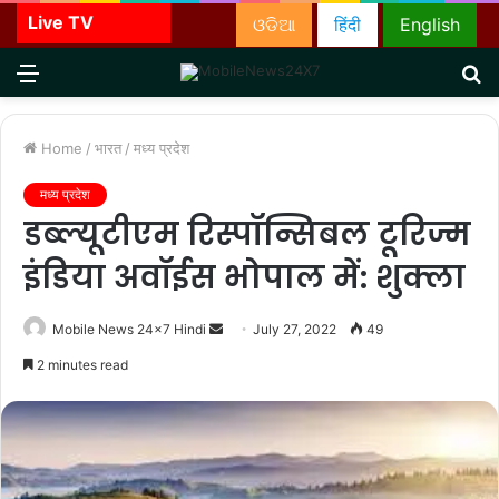
Live TV
ଓଡିଆ
हिंदी
English
Menu
S
fo
Home
/
भारत
/
मध्य प्रदेश
मध्य प्रदेश
डब्ल्यूटीएम रिस्पॉन्सिबल टूरिज्म
इंडिया अवॉईस भोपाल में: शुक्ला
Send
Mobile News 24x7 Hindi
July 27, 2022
49
an
2 minutes read
email