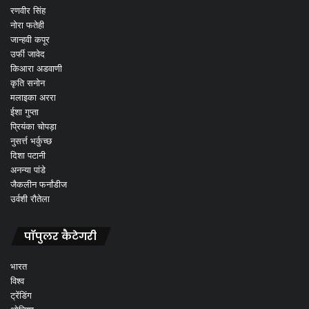
रणवीर सिंह
नोरा फतेही
जान्हवी कपूर
उर्फी जावेद
किआरा अडवाणी
कृति सनोन
मलाइका अररा
ईशा गुप्ता
प्रियंका चोपड़ा
नुसर्त्त भर्कुच्छ
दिशा पटानी
अनन्या पांडे
जैकलीन फर्नांडीज
उर्वशी रौतेला
पॉपुलर कैटेगरी
भारत
विश्व
ट्रेंडिंग