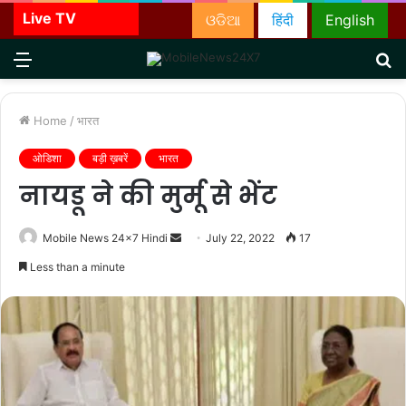
Live TV
ଓଡିଆ
हिंदी
English
Menu
S
fo
Home
/
भारत
ओडिशा
बड़ी ख़बरें
भारत
नायडू ने की मुर्मू से भेंट
Send
Mobile News 24x7 Hindi
July 22, 2022
17
an
Less than a minute
email