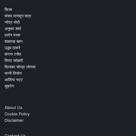
फ़िल्म
संसद मानसून सत्र
नरेंद्र मोदी
अनुष्का शर्मा
एलोन मस्क
शाहरुख खान
उद्धव ठाकरे
कंगना रनौत
विराट कोहली
प्रियंका चोपड़ा जोनास
सन्नी लियोन
आलिया भट्ट
यूक्रेन
About Us
Cookie Policy
Disclaimer
Contact Us