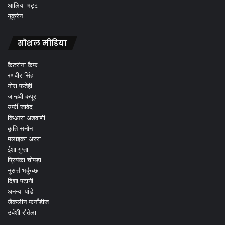
आलिया भट्ट
यूक्रेन
सोशल मीडिया
कैटरीना कैफ
रणवीर सिंह
नोरा फतेही
जान्हवी कपूर
उर्फी जावेद
किआरा अडवाणी
कृति सनोन
मलाइका अररा
ईशा गुप्ता
प्रियंका चोपड़ा
नुसर्त्त भर्कुच्छ
दिशा पटानी
अनन्या पांडे
जैकलीन फर्नांडीज
उर्वशी रौतेला