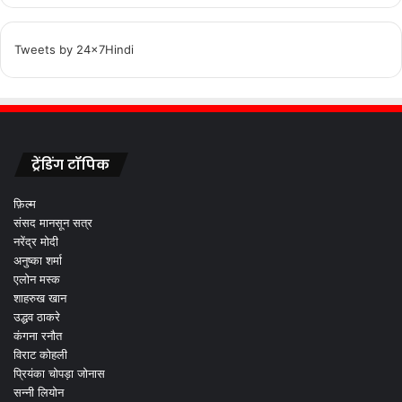
Tweets by 24x7Hindi
ट्रेंडिंग टॉपिक
फ़िल्म
संसद मानसून सत्र
नरेंद्र मोदी
अनुष्का शर्मा
एलोन मस्क
शाहरुख खान
उद्धव ठाकरे
कंगना रनौत
विराट कोहली
प्रियंका चोपड़ा जोनास
सन्नी लियोन