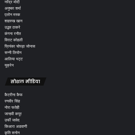
नरेंद्र मोदी
अनुष्का शर्मा
एलोन मस्क
शाहरुख खान
उद्धव ठाकरे
कंगना रनौत
विराट कोहली
प्रियंका चोपड़ा जोनास
सन्नी लियोन
आलिया भट्ट
यूक्रेन
सोशल मीडिया
कैटरीना कैफ
रणवीर सिंह
नोरा फतेही
जान्हवी कपूर
उर्फी जावेद
किआरा अडवाणी
कृति सनोन