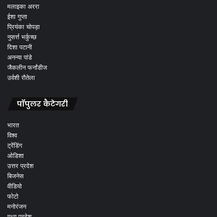
मलाइका अररा
ईशा गुप्ता
प्रियंका चोपड़ा
नुसर्त्त भर्कुच्छ
दिशा पटानी
अनन्या पांडे
जैकलीन फर्नांडीज
उर्वशी रौतेला
पॉपुलर कैटेगरी
भारत
विश्व
ट्रेंडिंग
ओडिशा
उत्तर प्रदेश
बिजनेस
वीडियो
फोटो
मनोरंजन
मध्य प्रदेश