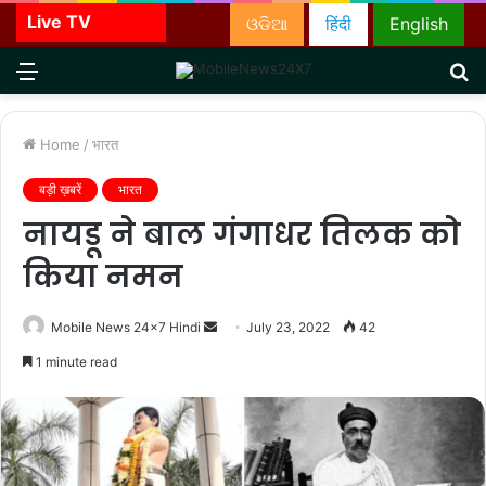
Live TV
ଓଡିଆ
हिंदी
English
Menu
S
fo
Home
/
भारत
बड़ी ख़बरें
भारत
नायडू ने बाल गंगाधर तिलक को
किया नमन
Send
Mobile News 24x7 Hindi
July 23, 2022
42
an
1 minute read
email