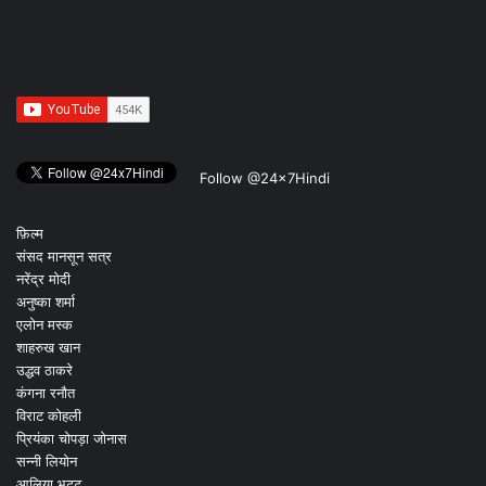
Follow @24x7Hindi
फ़िल्म
संसद मानसून सत्र
नरेंद्र मोदी
अनुष्का शर्मा
एलोन मस्क
शाहरुख खान
उद्धव ठाकरे
कंगना रनौत
विराट कोहली
प्रियंका चोपड़ा जोनास
सन्नी लियोन
आलिया भट्ट