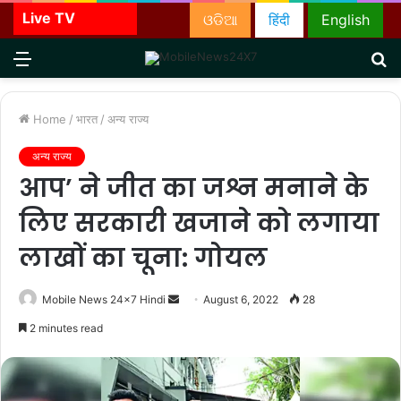
Live TV
ଓଡିଆ
हिंदी
English
Menu
S
fo
Home
/
भारत
/
अन्य राज्य
अन्य राज्य
आप’ ने जीत का जश्न मनाने के
लिए सरकारी खजाने को लगाया
लाखों का चूना: गोयल
Send
Mobile News 24x7 Hindi
August 6, 2022
28
an
2 minutes read
email