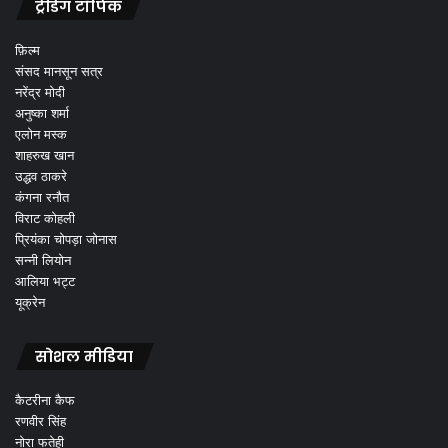
ट्रेंडिंग टॉपिक
फ़िल्म
संसद मानसून सत्र
नरेंद्र मोदी
अनुष्का शर्मा
एलोन मस्क
शाहरुख खान
उद्धव ठाकरे
कंगना रनौत
विराट कोहली
प्रियंका चोपड़ा जोनास
सन्नी लियोन
आलिया भट्ट
यूक्रेन
सोशल मीडिया
कैटरीना कैफ
रणवीर सिंह
नोरा फतेही