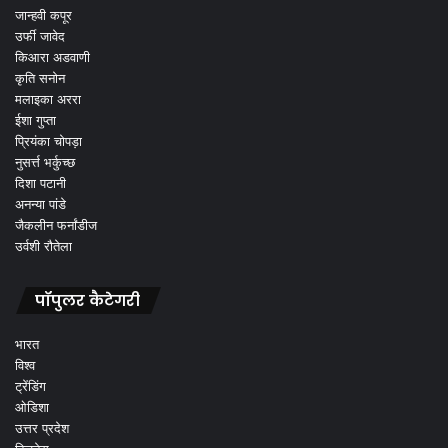
जान्हवी कपूर
उर्फी जावेद
किआरा अडवाणी
कृति सनोन
मलाइका अररा
ईशा गुप्ता
प्रियंका चोपड़ा
नुसर्त्त भर्कुच्छ
दिशा पटानी
अनन्या पांडे
जैकलीन फर्नांडीज
उर्वशी रौतेला
पॉपुलर कैटेगरी
भारत
विश्व
ट्रेंडिंग
ओडिशा
उत्तर प्रदेश