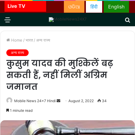
Live TV
ଓଡିଆ
हिंदी
English
Menu
S
fo
Home
/
भारत
/
अन्य राज्य
अन्य राज्य
कुसुम यादव की मुश्किलें बढ़
सकती हैं, नहीं मिलीं अग्रिम
जमानत
Send
Mobile News 24x7 Hindi
August 2, 2022
34
an
1 minute read
email