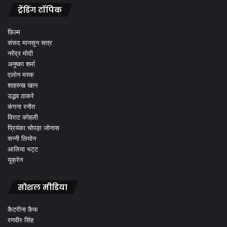
ट्रेंडिंग टॉपिक
फ़िल्म
संसद मानसून सत्र
नरेंद्र मोदी
अनुष्का शर्मा
एलोन मस्क
शाहरुख खान
उद्धव ठाकरे
कंगना रनौत
विराट कोहली
प्रियंका चोपड़ा जोनास
सन्नी लियोन
आलिया भट्ट
यूक्रेन
सोशल मीडिया
कैटरीना कैफ
रणवीर सिंह