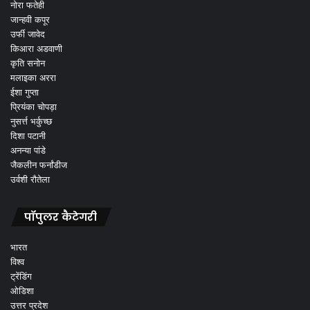
नोरा फतेही
जान्हवी कपूर
उर्फी जावेद
किआरा अडवाणी
कृति सनोन
मलाइका अररा
ईशा गुप्ता
प्रियंका चोपड़ा
नुसर्त्त भर्कुच्छ
दिशा पटानी
अनन्या पांडे
जैकलीन फर्नांडीज
उर्वशी रौतेला
पॉपुलर कैटेगरी
भारत
विश्व
ट्रेंडिंग
ओडिशा
उत्तर प्रदेश