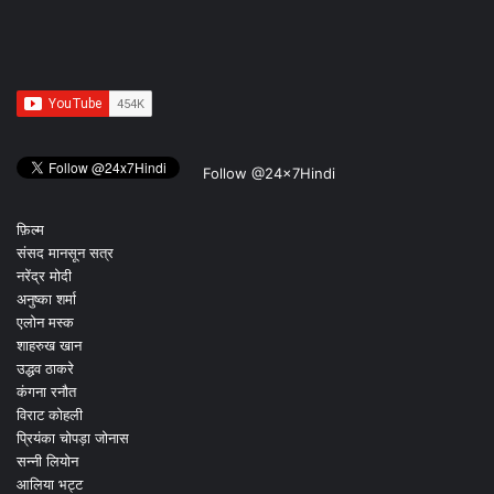
Follow @24x7Hindi
फ़िल्म
संसद मानसून सत्र
नरेंद्र मोदी
अनुष्का शर्मा
एलोन मस्क
शाहरुख खान
उद्धव ठाकरे
कंगना रनौत
विराट कोहली
प्रियंका चोपड़ा जोनास
सन्नी लियोन
आलिया भट्ट