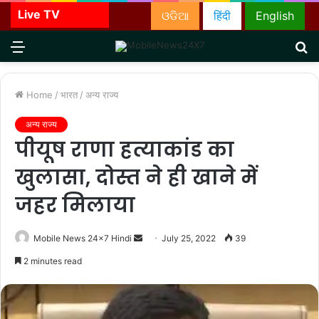
Live TV
ଓଡିଆ
हिंदी
English
Menu
S
fo
Home
/
भारत
/
अन्य राज्य
अन्य राज्य
पीयूष राणा हत्याकांड का
खुलासा, दोस्त ने ही खाने में
जहर मिलाया
Send
Mobile News 24x7 Hindi
July 25, 2022
39
an
2 minutes read
email