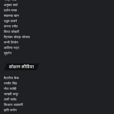
अनुष्का शर्मा
एलोन मस्क
शाहरुख खान
उद्धव ठाकरे
कंगना रनौत
विराट कोहली
प्रियंका चोपड़ा जोनास
सन्नी लियोन
आलिया भट्ट
यूक्रेन
सोशल मीडिया
कैटरीना कैफ
रणवीर सिंह
नोरा फतेही
जान्हवी कपूर
उर्फी जावेद
किआरा अडवाणी
कृति सनोन