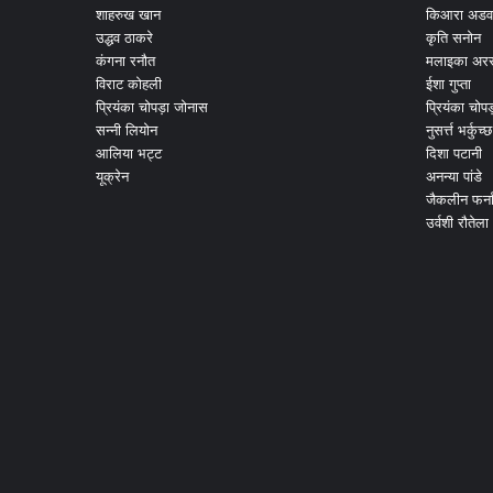
शाहरुख खान
किआरा अडव
उद्धव ठाकरे
कृति सनोन
कंगना रनौत
मलाइका अरर
विराट कोहली
ईशा गुप्ता
प्रियंका चोपड़ा जोनास
प्रियंका चोप
सन्नी लियोन
नुसर्त्त भर्कुच्छ
आलिया भट्ट
दिशा पटानी
यूक्रेन
अनन्या पांडे
जैकलीन फर्न
उर्वशी रौतेला