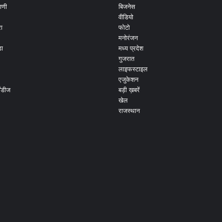
ाणी
बिजनेस
वीडियो
ा
फोटो
मनोरंजन
ड़ा
मध्य प्रदेश
गुजरात
लाइफस्टाइल
एजुकेशन
ांडीज
बड़ी ख़बरें
खेल
राजस्थान