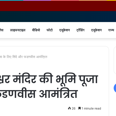
नेस
लाइफस्टाइल
वीडियो
फोटो
एजुकेशन
ट्रेंडिंग
एजुकेशन
राज्य
मि पूजा के लिए शिंदे और फडणवीस आमंत्रित
श्वर मंदिर की भूमि पूजा
फडणवीस आमंत्रित
26
1 minute read