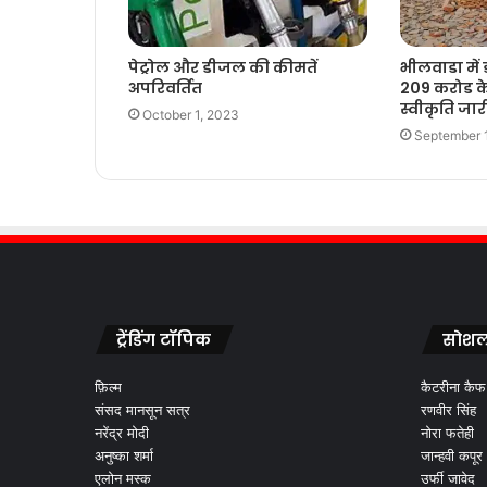
पेट्रोल और डीजल की कीमतें
भीलवाडा मे
अपरिवर्तित
209 करोड के
स्वीकृति जार
October 1, 2023
September 
ट्रेंडिंग टॉपिक
सोशल
फ़िल्म
कैटरीना कैफ
संसद मानसून सत्र
रणवीर सिंह
नरेंद्र मोदी
नोरा फतेही
अनुष्का शर्मा
जान्हवी कपूर
एलोन मस्क
उर्फी जावेद