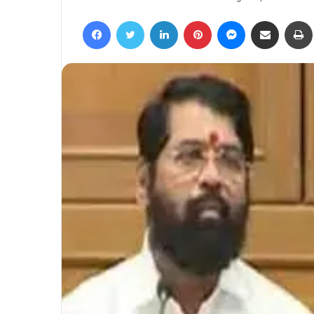
an
Facebook
Twitter
LinkedIn
Pinterest
Messenger
Share via Email
email