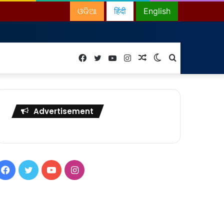
ଓଡିଆ
हिंदी
English
Facebook
Twitter
YouTube
Instagram
Random
Switch
Search
Article
skin
for
Advertisement
Facebook
Twitter
YouTube
Instagram