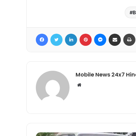
B
Facebook
Twitter
LinkedIn
Pinterest
Messenger
Share via Email
Mobile News 24x7 Hin
Website