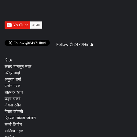
Follow @24x7Hindi
फ़िल्म
संसद मानसून सत्र
नरेंद्र मोदी
अनुष्का शर्मा
एलोन मस्क
शाहरुख खान
उद्धव ठाकरे
कंगना रनौत
विराट कोहली
प्रियंका चोपड़ा जोनास
सन्नी लियोन
आलिया भट्ट
यूक्रेन