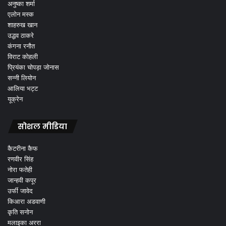
अनुष्का शर्मा
एलोन मस्क
शाहरुख खान
उद्धव ठाकरे
कंगना रनौत
विराट कोहली
प्रियंका चोपड़ा जोनास
सन्नी लियोन
आलिया भट्ट
यूक्रेन
सोशल मीडिया
कैटरीना कैफ
रणवीर सिंह
नोरा फतेही
जान्हवी कपूर
उर्फी जावेद
किआरा अडवाणी
कृति सनोन
मलाइका अररा