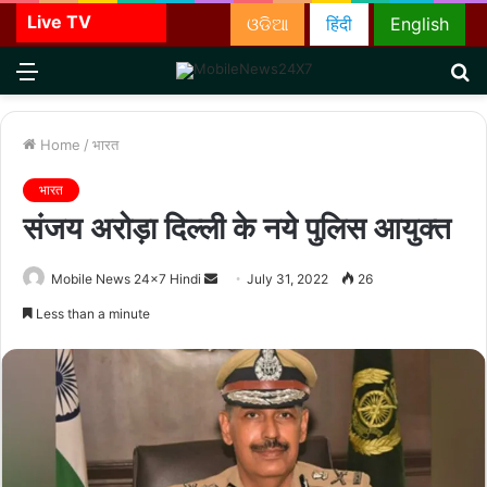
Live TV
ଓଡିଆ
हिंदी
English
Menu
S
fo
Home
/
भारत
भारत
संजय अरोड़ा दिल्ली के नये पुलिस आयुक्त
Send
Mobile News 24x7 Hindi
July 31, 2022
26
an
Less than a minute
email