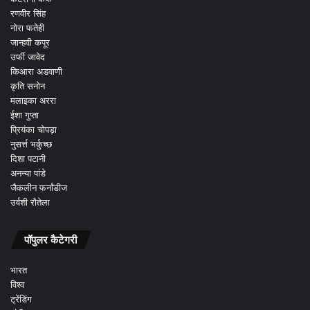
रणवीर सिंह
नोरा फतेही
जान्हवी कपूर
उर्फी जावेद
किआरा अडवाणी
कृति सनोन
मलाइका अररा
ईशा गुप्ता
प्रियंका चोपड़ा
नुसर्त्त भर्कुच्छ
दिशा पटानी
अनन्या पांडे
जैकलीन फर्नांडीज
उर्वशी रौतेला
पॉपुलर कैटेगरी
भारत
विश्व
ट्रेंडिंग