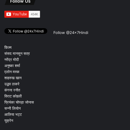
Follow Us
Follow @24x7Hindi
फ़िल्म
संसद मानसून सत्र
नरेंद्र मोदी
अनुष्का शर्मा
एलोन मस्क
शाहरुख खान
उद्धव ठाकरे
कंगना रनौत
विराट कोहली
प्रियंका चोपड़ा जोनास
सन्नी लियोन
आलिया भट्ट
यूक्रेन