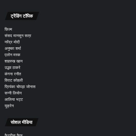
ट्रेंडिंग टॉपिक
फ़िल्म
संसद मानसून सत्र
नरेंद्र मोदी
अनुष्का शर्मा
एलोन मस्क
शाहरुख खान
उद्धव ठाकरे
कंगना रनौत
विराट कोहली
प्रियंका चोपड़ा जोनास
सन्नी लियोन
आलिया भट्ट
यूक्रेन
सोशल मीडिया
कैटरीना कैफ