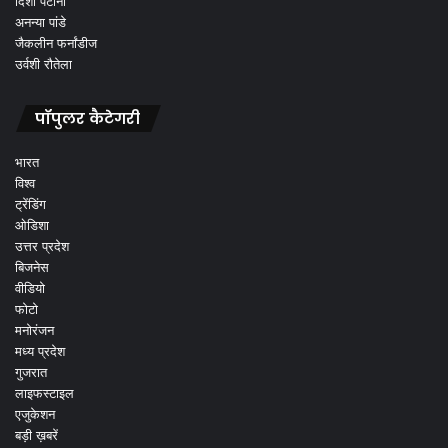
दिशा पटानी
अनन्या पांडे
जैकलीन फर्नांडीज
उर्वशी रौतेला
पॉपुलर कैटेगरी
भारत
विश्व
ट्रेंडिंग
ओडिशा
उत्तर प्रदेश
बिजनेस
वीडियो
फोटो
मनोरंजन
मध्य प्रदेश
गुजरात
लाइफस्टाइल
एजुकेशन
बड़ी ख़बरें