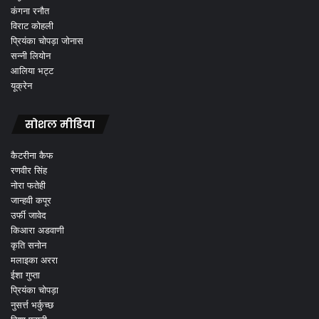
कंगना रनौत
विराट कोहली
प्रियंका चोपड़ा जोनास
सन्नी लियोन
आलिया भट्ट
यूक्रेन
सोशल मीडिया
कैटरीना कैफ
रणवीर सिंह
नोरा फतेही
जान्हवी कपूर
उर्फी जावेद
किआरा अडवाणी
कृति सनोन
मलाइका अररा
ईशा गुप्ता
प्रियंका चोपड़ा
नुसर्त्त भर्कुच्छ