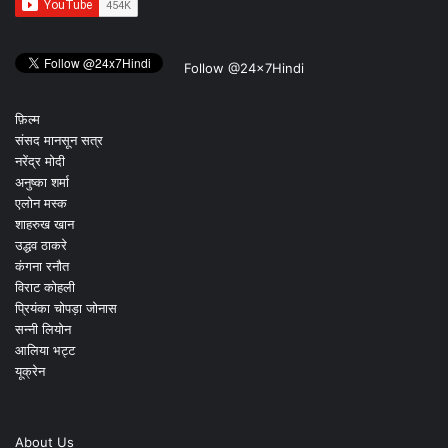
Follow @24x7Hindi
फ़िल्म
संसद मानसून सत्र
नरेंद्र मोदी
अनुष्का शर्मा
एलोन मस्क
शाहरुख खान
उद्धव ठाकरे
कंगना रनौत
विराट कोहली
प्रियंका चोपड़ा जोनास
सन्नी लियोन
आलिया भट्ट
यूक्रेन
About Us