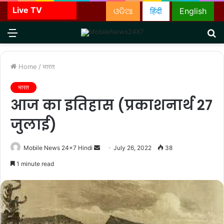
Live TV
ଓଡିଆ
हिंदी
English
Menu
S
fo
Home
/
भारत
भारत
आज का इतिहास (प्रकाशनार्थ 27
जुलाई)
Send
Mobile News 24x7 Hindi
July 26, 2022
38
an
1 minute read
email