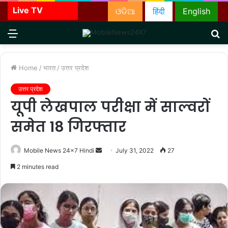
Live TV
ଓଡିଆ
हिंदी
English
Menu
S
fo
Home
/
भारत
/
उत्तर प्रदेश
उत्तर प्रदेश
यूपी लेखपाल परीक्षा में साल्वरों
समेत 18 गिरफ्तार
Send
Mobile News 24x7 Hindi
July 31, 2022
27
an
2 minutes read
email