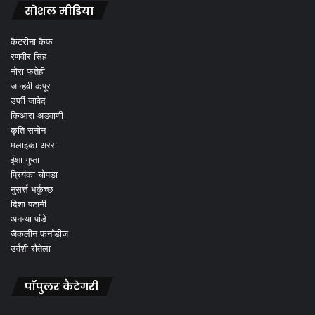
सोशल मीडिया
कैटरीना कैफ
रणवीर सिंह
नोरा फतेही
जान्हवी कपूर
उर्फी जावेद
किआरा अडवाणी
कृति सनोन
मलाइका अररा
ईशा गुप्ता
प्रियंका चोपड़ा
नुसर्त्त भर्कुच्छ
दिशा पटानी
अनन्या पांडे
जैकलीन फर्नांडीज
उर्वशी रौतेला
पॉपुलर कैटेगरी