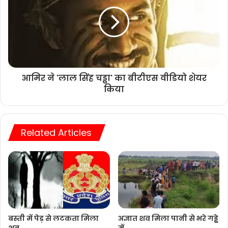
आमिर ने 'लाल सिंह चड्ढा' का बीटीएस वीडियो शेयर
किया
Related Articles
बस्ती में पेड़ से लटकता मिला
अज्ञात शव मिला पानी से भरे गड्ढे
शव
में