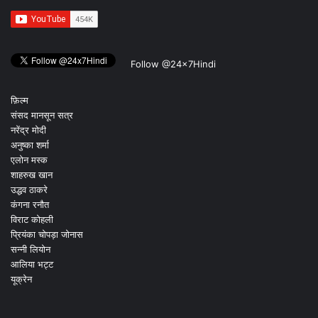
Follow @24x7Hindi
फ़िल्म
संसद मानसून सत्र
नरेंद्र मोदी
अनुष्का शर्मा
एलोन मस्क
शाहरुख खान
उद्धव ठाकरे
कंगना रनौत
विराट कोहली
प्रियंका चोपड़ा जोनास
सन्नी लियोन
आलिया भट्ट
यूक्रेन