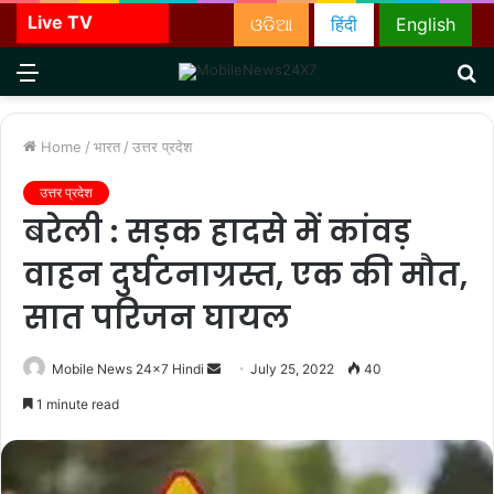
Live TV
ଓଡିଆ
हिंदी
English
Menu
S
fo
Home
/
भारत
/
उत्तर प्रदेश
उत्तर प्रदेश
बरेली : सड़क हादसे में कांवड़
वाहन दुर्घटनाग्रस्त, एक की मौत,
सात परिजन घायल
Send
Mobile News 24x7 Hindi
July 25, 2022
40
an
1 minute read
email