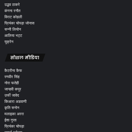
उद्धव ठाकरे
कंगना रनौत
विराट कोहली
प्रियंका चोपड़ा जोनास
सन्नी लियोन
आलिया भट्ट
यूक्रेन
सोशल मीडिया
कैटरीना कैफ
रणवीर सिंह
नोरा फतेही
जान्हवी कपूर
उर्फी जावेद
किआरा अडवाणी
कृति सनोन
मलाइका अररा
ईशा गुप्ता
प्रियंका चोपड़ा