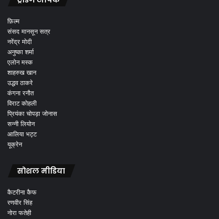
फ़िल्म
संसद मानसून सत्र
नरेंद्र मोदी
अनुष्का शर्मा
एलोन मस्क
शाहरुख खान
उद्धव ठाकरे
कंगना रनौत
विराट कोहली
प्रियंका चोपड़ा जोनास
सन्नी लियोन
आलिया भट्ट
यूक्रेन
सोशल मीडिया
कैटरीना कैफ
रणवीर सिंह
नोरा फतेही