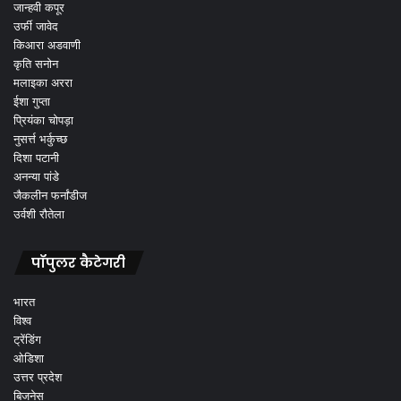
जान्हवी कपूर
उर्फी जावेद
किआरा अडवाणी
कृति सनोन
मलाइका अररा
ईशा गुप्ता
प्रियंका चोपड़ा
नुसर्त्त भर्कुच्छ
दिशा पटानी
अनन्या पांडे
जैकलीन फर्नांडीज
उर्वशी रौतेला
पॉपुलर कैटेगरी
भारत
विश्व
ट्रेंडिंग
ओडिशा
उत्तर प्रदेश
बिजनेस