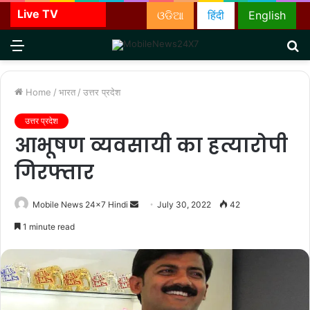
Live TV
ଓଡିଆ
हिंदी
English
Menu
S
fo
Home
/
भारत
/
उत्तर प्रदेश
उत्तर प्रदेश
आभूषण व्यवसायी का हत्यारोपी
गिरफ्तार
Send
Mobile News 24x7 Hindi
July 30, 2022
42
an
1 minute read
email