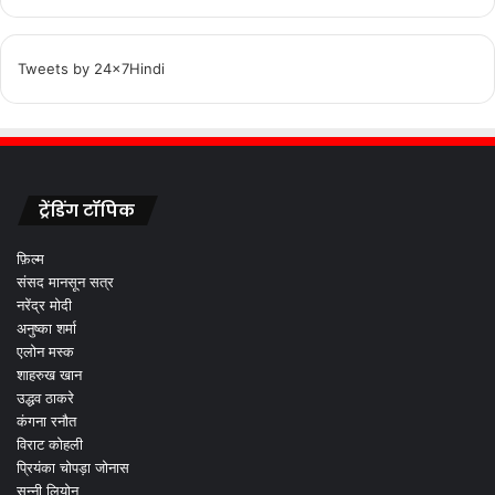
Tweets by 24x7Hindi
ट्रेंडिंग टॉपिक
फ़िल्म
संसद मानसून सत्र
नरेंद्र मोदी
अनुष्का शर्मा
एलोन मस्क
शाहरुख खान
उद्धव ठाकरे
कंगना रनौत
विराट कोहली
प्रियंका चोपड़ा जोनास
सन्नी लियोन