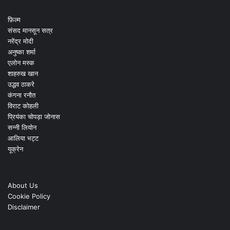
फ़िल्म
संसद मानसून सत्र
नरेंद्र मोदी
अनुष्का शर्मा
एलोन मस्क
शाहरुख खान
उद्धव ठाकरे
कंगना रनौत
विराट कोहली
प्रियंका चोपड़ा जोनास
सन्नी लियोन
आलिया भट्ट
यूक्रेन
About Us
Cookie Policy
Disclaimer