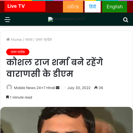
Live TV
ଓଡିଆ
हिंदी
English
Menu
S
fo
Home
/
भारत
/
उत्तर प्रदेश
उत्तर प्रदेश
कौशल राज शर्मा बने रहेंगे
वाराणसी के डीएम
Send
Mobile News 24x7 Hindi
July 30, 2022
36
an
1 minute read
email