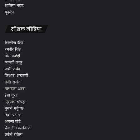
आलिया भट्ट
यूक्रेन
सोशल मीडिया
कैटरीना कैफ
रणवीर सिंह
नोरा फतेही
जान्हवी कपूर
उर्फी जावेद
किआरा अडवाणी
कृति सनोन
मलाइका अररा
ईशा गुप्ता
प्रियंका चोपड़ा
नुसर्त्त भर्कुच्छ
दिशा पटानी
अनन्या पांडे
जैकलीन फर्नांडीज
उर्वशी रौतेला