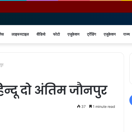
नेस
लाइफस्टाइल
वीडियो
फोटो
एजुकेशन
ट्रेंडिंग
एजुकेशन
राज्य
पुर
न्दू दो अंतिम जाैनपुर
37
1 minute read
Print