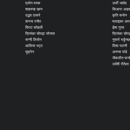
एलोन मस्क
उर्फी जावेद
शाहरुख खान
किआरा अडव
उद्धव ठाकरे
कृति सनोन
कंगना रनौत
मलाइका अरर
विराट कोहली
ईशा गुप्ता
प्रियंका चोपड़ा जोनास
प्रियंका चोप
सन्नी लियोन
नुसर्त्त भर्कुच्छ
आलिया भट्ट
दिशा पटानी
यूक्रेन
अनन्या पांडे
जैकलीन फर्न
उर्वशी रौतेला