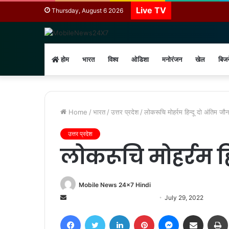
Live TV
Thursday, August 6 2026
होम
भारत
विश्व
ओडिशा
मनोरंजन
खेल
बिज
Home
/
भारत
/
उत्तर प्रदेश
/
लोकरूचि मोहर्रम हिन्दू दो अंतिम जाैन
उत्तर प्रदेश
लोकरूचि मोहर्रम हि
Mobile News 24x7 Hindi
Send
July 29, 2022
an
Facebook
Twitter
LinkedIn
Pinterest
Messenger
Share via Email
email