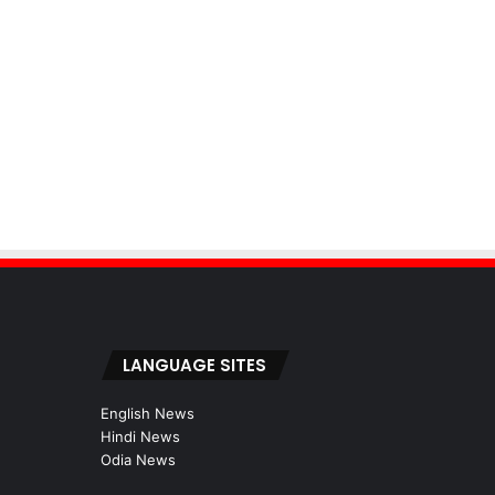
LANGUAGE SITES
English News
Hindi News
Odia News