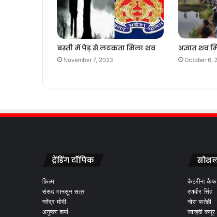
बस्ती में पेड़ से लटकता मिला शव
अज्ञात शव मिल
November 7, 2023
October 6, 
ट्रेंडिंग टॉपिक
सोशल
फ़िल्म
कैटरीना कैफ
संसद मानसून सत्र
रणवीर सिंह
नरेंद्र मोदी
नोरा फतेही
अनुष्का शर्मा
जान्हवी कपूर