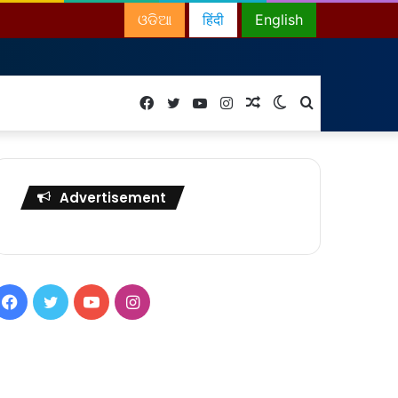
ଓଡିଆ
हिंदी
English
Facebook
Twitter
YouTube
Instagram
Random
Switch
Search
Article
skin
for
Advertisement
Facebook
Twitter
YouTube
Instagram