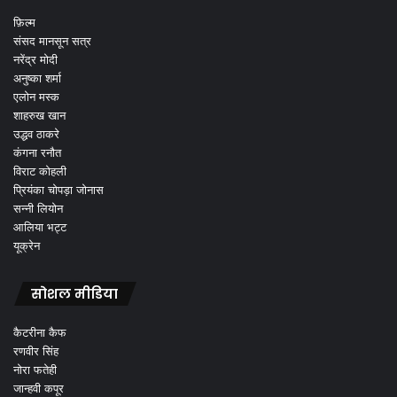
फ़िल्म
संसद मानसून सत्र
नरेंद्र मोदी
अनुष्का शर्मा
एलोन मस्क
शाहरुख खान
उद्धव ठाकरे
कंगना रनौत
विराट कोहली
प्रियंका चोपड़ा जोनास
सन्नी लियोन
आलिया भट्ट
यूक्रेन
सोशल मीडिया
कैटरीना कैफ
रणवीर सिंह
नोरा फतेही
जान्हवी कपूर