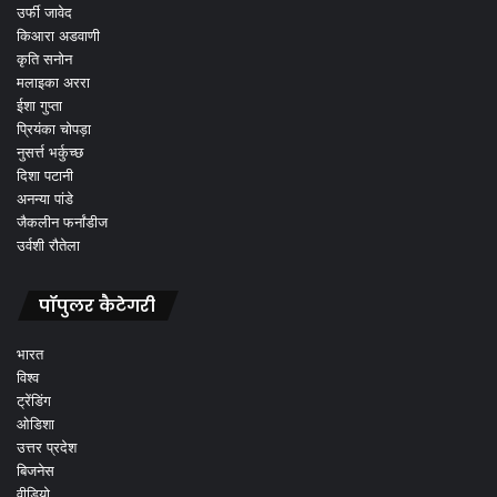
उर्फी जावेद
किआरा अडवाणी
कृति सनोन
मलाइका अररा
ईशा गुप्ता
प्रियंका चोपड़ा
नुसर्त्त भर्कुच्छ
दिशा पटानी
अनन्या पांडे
जैकलीन फर्नांडीज
उर्वशी रौतेला
पॉपुलर कैटेगरी
भारत
विश्व
ट्रेंडिंग
ओडिशा
उत्तर प्रदेश
बिजनेस
वीडियो