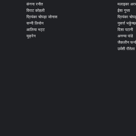
कंगना रनौत
मलाइका अरर
विराट कोहली
ईशा गुप्ता
प्रियंका चोपड़ा जोनास
प्रियंका चोप
सन्नी लियोन
नुसर्त्त भर्कुच्छ
आलिया भट्ट
दिशा पटानी
यूक्रेन
अनन्या पांडे
जैकलीन फर्न
उर्वशी रौतेला