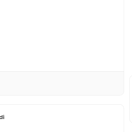
Print
di