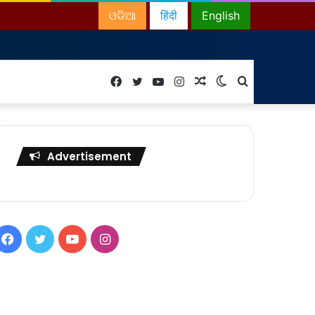
ଓଡିଆ
हिंदी
English
Facebook
Twitter
YouTube
Instagram
Random
Switch
Search
Article
skin
for
Advertisement
Facebook
Twitter
YouTube
Instagram