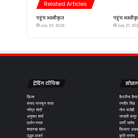
Related Articles
पहुंच अस्वीकृत
पहुंच अस्वीक
July 30, 2026
July 27, 20
ट्रेंडिंग टॉपिक
सोशल
फ़िल्म
कैटरीना कैफ
संसद मानसून सत्र
रणवीर सिंह
नरेंद्र मोदी
नोरा फतेही
अनुष्का शर्मा
जान्हवी कपूर
एलोन मस्क
उर्फी जावेद
शाहरुख खान
किआरा अडव
उद्धव ठाकरे
कृति सनोन