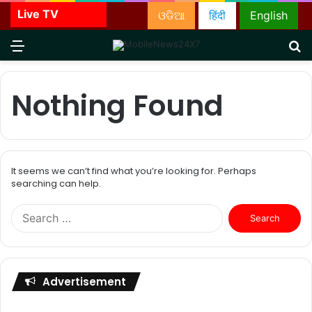
Live TV
ଓଡିଆ
हिंदी
English
Menu
S
fo
Nothing Found
It seems we can’t find what you’re looking for. Perhaps
searching can help.
Search
for:
Advertisement