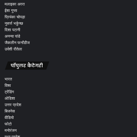
मलाइका अररा
ईशा गुप्ता
प्रियंका चोपड़ा
नुसर्त्त भर्कुच्छ
दिशा पटानी
अनन्या पांडे
जैकलीन फर्नांडीज
उर्वशी रौतेला
पॉपुलर कैटेगरी
भारत
विश्व
ट्रेंडिंग
ओडिशा
उत्तर प्रदेश
बिजनेस
वीडियो
फोटो
मनोरंजन
मध्य प्रदेश