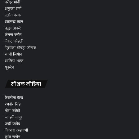
नरेंद्र मोदी
अनुष्का शर्मा
एलोन मस्क
शाहरुख खान
उद्धव ठाकरे
कंगना रनौत
विराट कोहली
प्रियंका चोपड़ा जोनास
सन्नी लियोन
आलिया भट्ट
यूक्रेन
सोशल मीडिया
कैटरीना कैफ
रणवीर सिंह
नोरा फतेही
जान्हवी कपूर
उर्फी जावेद
किआरा अडवाणी
कृति सनोन