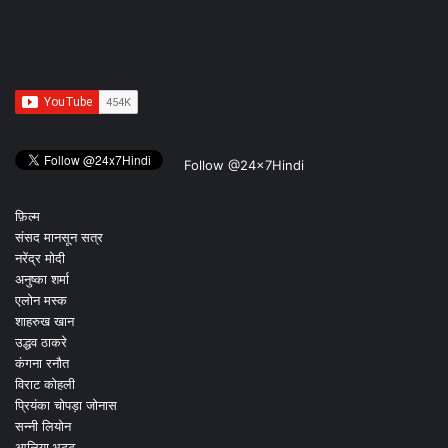
Follow @24x7Hindi
फ़िल्म
संसद मानसून सत्र
नरेंद्र मोदी
अनुष्का शर्मा
एलोन मस्क
शाहरुख खान
उद्धव ठाकरे
कंगना रनौत
विराट कोहली
प्रियंका चोपड़ा जोनास
सन्नी लियोन
आलिया भट्ट