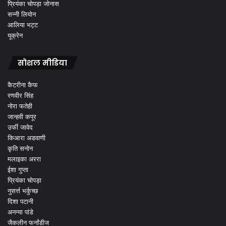
प्रियंका चोपड़ा जोनास
सन्नी लियोन
आलिया भट्ट
यूक्रेन
सोशल मीडिया
कैटरीना कैफ
रणवीर सिंह
नोरा फतेही
जान्हवी कपूर
उर्फी जावेद
किआरा अडवाणी
कृति सनोन
मलाइका अररा
ईशा गुप्ता
प्रियंका चोपड़ा
नुसर्त्त भर्कुच्छ
दिशा पटानी
अनन्या पांडे
जैकलीन फर्नांडीज