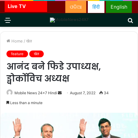
Live TV
ଓଡିଆ
हिंदी
English
Menu
S
fo
Home
/
खेल
feature
खेल
आनंद बने फिडे उपाध्यक्ष,
ड्वोर्कोविच अध्यक्ष
Send
Mobile News 24x7 Hindi
August 7, 2022
34
an
Less than a minute
email