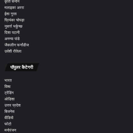
कृति सनोन
मलाइका अररा
ईशा गुप्ता
प्रियंका चोपड़ा
नुसर्त्त भर्कुच्छ
दिशा पटानी
अनन्या पांडे
जैकलीन फर्नांडीज
उर्वशी रौतेला
पॉपुलर कैटेगरी
भारत
विश्व
ट्रेंडिंग
ओडिशा
उत्तर प्रदेश
बिजनेस
वीडियो
फोटो
मनोरंजन