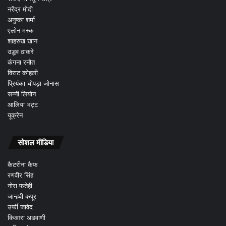
नरेंद्र मोदी
अनुष्का शर्मा
एलोन मस्क
शाहरुख खान
उद्धव ठाकरे
कंगना रनौत
विराट कोहली
प्रियंका चोपड़ा जोनास
सन्नी लियोन
आलिया भट्ट
यूक्रेन
सोशल मीडिया
कैटरीना कैफ
रणवीर सिंह
नोरा फतेही
जान्हवी कपूर
उर्फी जावेद
किआरा अडवाणी