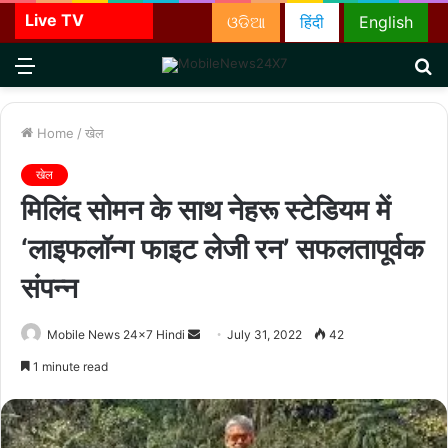
Live TV
ଓଡିଆ
हिंदी
English
Menu
S
fo
Home
/
खेल
खेल
मिलिंद सोमन के साथ नेहरू स्टेडियम में
‘लाइफलॉन्ग फाइट लेजी रन’ सफलतापूर्वक
संपन्न
Send
Mobile News 24x7 Hindi
July 31, 2022
42
an
1 minute read
email