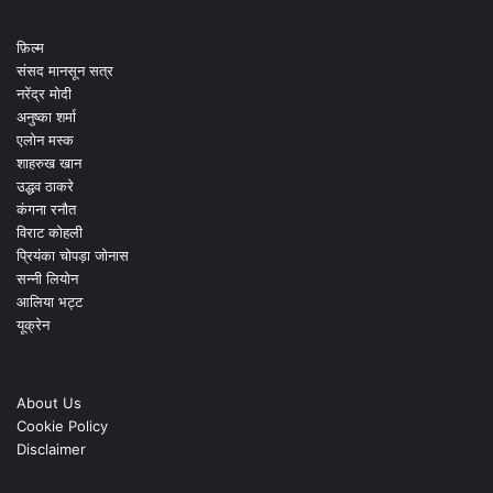
फ़िल्म
संसद मानसून सत्र
नरेंद्र मोदी
अनुष्का शर्मा
एलोन मस्क
शाहरुख खान
उद्धव ठाकरे
कंगना रनौत
विराट कोहली
प्रियंका चोपड़ा जोनास
सन्नी लियोन
आलिया भट्ट
यूक्रेन
About Us
Cookie Policy
Disclaimer