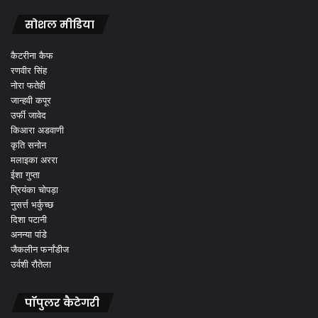
सोशल मीडिया
कैटरीना कैफ
रणवीर सिंह
नोरा फतेही
जान्हवी कपूर
उर्फी जावेद
किआरा अडवाणी
कृति सनोन
मलाइका अररा
ईशा गुप्ता
प्रियंका चोपड़ा
नुसर्त्त भर्कुच्छ
दिशा पटानी
अनन्या पांडे
जैकलीन फर्नांडीज
उर्वशी रौतेला
पॉपुलर कैटेगरी