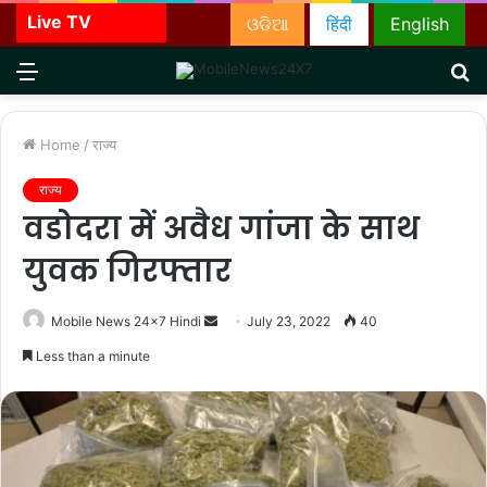
Live TV
ଓଡିଆ
हिंदी
English
Menu
S
fo
Home
/
राज्य
राज्य
वडोदरा में अवैध गांजा के साथ
युवक गिरफ्तार
Send
Mobile News 24x7 Hindi
July 23, 2022
40
an
Less than a minute
email