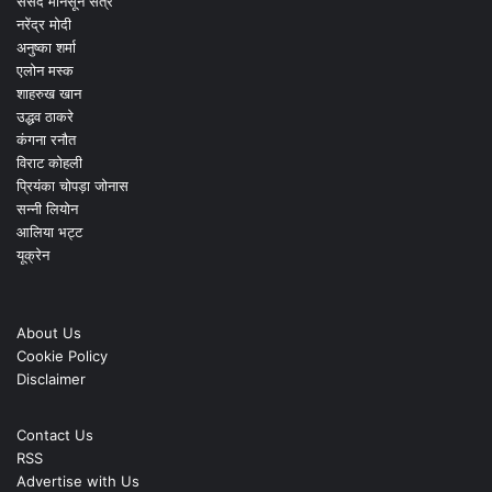
संसद मानसून सत्र
नरेंद्र मोदी
अनुष्का शर्मा
एलोन मस्क
शाहरुख खान
उद्धव ठाकरे
कंगना रनौत
विराट कोहली
प्रियंका चोपड़ा जोनास
सन्नी लियोन
आलिया भट्ट
यूक्रेन
About Us
Cookie Policy
Disclaimer
Contact Us
RSS
Advertise with Us