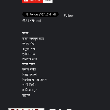
Follow
@24x7Hindi
फ़िल्म
संसद मानसून सत्र
नरेंद्र मोदी
अनुष्का शर्मा
एलोन मस्क
शाहरुख खान
उद्धव ठाकरे
कंगना रनौत
विराट कोहली
प्रियंका चोपड़ा जोनास
सन्नी लियोन
आलिया भट्ट
यूक्रेन