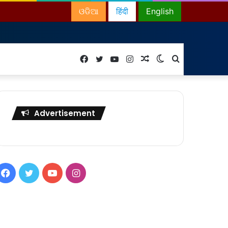
ଓଡିଆ
हिंदी
English
Facebook
Twitter
YouTube
Instagram
Random
Switch
Search
Article
skin
for
Advertisement
Facebook
Twitter
YouTube
Instagram