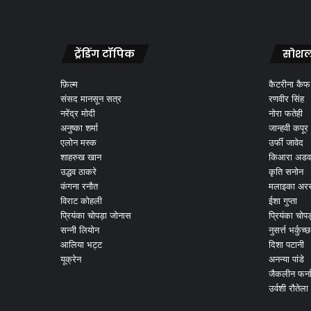
ट्रेंडिंग टॉपिक
सोशल
फ़िल्म
कैटरीना कैफ
संसद मानसून सत्र
रणवीर सिंह
नरेंद्र मोदी
नोरा फतेही
अनुष्का शर्मा
जान्हवी कपूर
एलोन मस्क
उर्फी जावेद
शाहरुख खान
किआरा अडव
उद्धव ठाकरे
कृति सनोन
कंगना रनौत
मलाइका अरर
विराट कोहली
ईशा गुप्ता
प्रियंका चोपड़ा जोनास
प्रियंका चोप
सन्नी लियोन
नुसर्त्त भर्कुच्छ
आलिया भट्ट
दिशा पटानी
यूक्रेन
अनन्या पांडे
जैकलीन फर्न
उर्वशी रौतेला