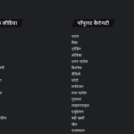
 मीडिया
पॉपुलर कैटेगरी
भारत
विश्व
ट्रेंडिंग
ओडिशा
उत्तर प्रदेश
ाणी
बिजनेस
वीडियो
ा
फोटो
मनोरंजन
ड़ा
मध्य प्रदेश
गुजरात
लाइफस्टाइल
एजुकेशन
ांडीज
बड़ी ख़बरें
खेल
राजस्थान