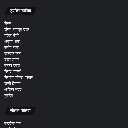
ट्रेंडिंग टॉपिक
फ़िल्म
संसद मानसून सत्र
नरेंद्र मोदी
अनुष्का शर्मा
एलोन मस्क
शाहरुख खान
उद्धव ठाकरे
कंगना रनौत
विराट कोहली
प्रियंका चोपड़ा जोनास
सन्नी लियोन
आलिया भट्ट
यूक्रेन
सोशल मीडिया
कैटरीना कैफ