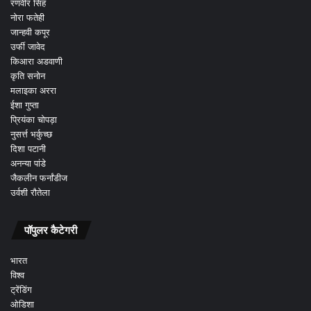
रणवीर सिंह
नोरा फतेही
जान्हवी कपूर
उर्फी जावेद
किआरा अडवाणी
कृति सनोन
मलाइका अररा
ईशा गुप्ता
प्रियंका चोपड़ा
नुसर्त्त भर्कुच्छ
दिशा पटानी
अनन्या पांडे
जैकलीन फर्नांडीज
उर्वशी रौतेला
पॉपुलर कैटेगरी
भारत
विश्व
ट्रेंडिंग
ओडिशा