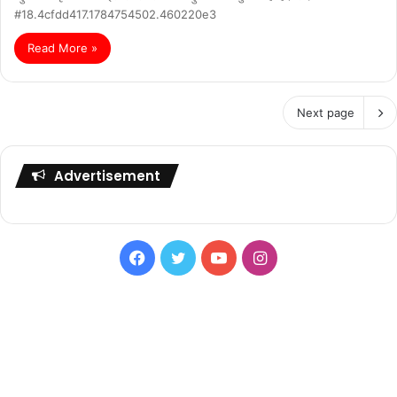
#18.4cfdd417.1784754502.460220e3
Read More »
Next page
Advertisement
Facebook
Twitter
YouTube
Instagram