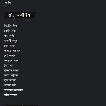
यूक्रेन
सोशल मीडिया
कैटरीना कैफ
रणवीर सिंह
नोरा फतेही
जान्हवी कपूर
उर्फी जावेद
किआरा अडवाणी
कृति सनोन
मलाइका अररा
ईशा गुप्ता
प्रियंका चोपड़ा
नुसर्त्त भर्कुच्छ
दिशा पटानी
अनन्या पांडे
जैकलीन फर्नांडीज
उर्वशी रौतेला