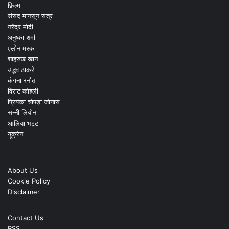
फ़िल्म
संसद मानसून सत्र
नरेंद्र मोदी
अनुष्का शर्मा
एलोन मस्क
शाहरुख खान
उद्धव ठाकरे
कंगना रनौत
विराट कोहली
प्रियंका चोपड़ा जोनास
सन्नी लियोन
आलिया भट्ट
यूक्रेन
About Us
Cookie Policy
Disclaimer
Contact Us
RSS