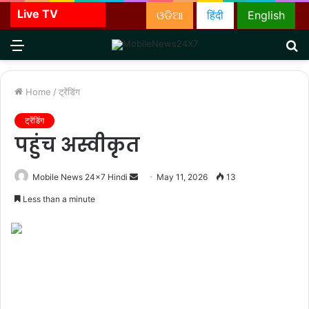
Live TV
ଓଡିଆ
हिंदी
English
Menu
S
fo
Home
/
ट्रेंडिंग
ट्रेंडिंग
पहुंच अस्वीकृत
Send
Mobile News 24x7 Hindi
May 11, 2026
13
an
Less than a minute
email