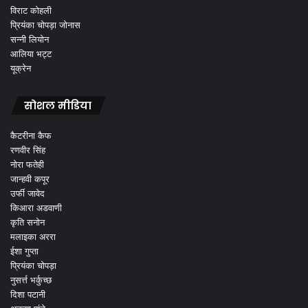
विराट कोहली
प्रियंका चोपड़ा जोनास
सन्नी लियोन
आलिया भट्ट
यूक्रेन
सोशल मीडिया
कैटरीना कैफ
रणवीर सिंह
नोरा फतेही
जान्हवी कपूर
उर्फी जावेद
किआरा अडवाणी
कृति सनोन
मलाइका अररा
ईशा गुप्ता
प्रियंका चोपड़ा
नुसर्त्त भर्कुच्छ
दिशा पटानी