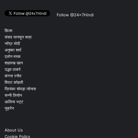
Follow @24x7Hindi
फ़िल्म
संसद मानसून सत्र
नरेंद्र मोदी
अनुष्का शर्मा
एलोन मस्क
शाहरुख खान
उद्धव ठाकरे
कंगना रनौत
विराट कोहली
प्रियंका चोपड़ा जोनास
सन्नी लियोन
आलिया भट्ट
यूक्रेन
About Us
Cookie Policy